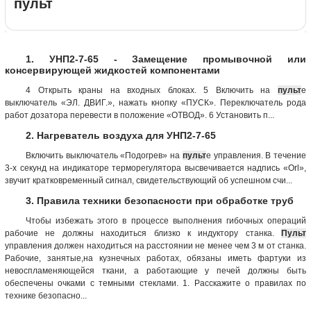
пульт
1. УНП2-7-65 - Замещение промывочной или
консервирующей жидкостей компонентами
4 Открыть краны на входных блоках. 5 Включить на
пульт
е
выключатель «ЭЛ. ДВИГ.», нажать кнопку «ПУСК». Переключатель рода
работ дозатора перевести в положение «ОТВОД». 6 Установить п...
2. Нагреватель воздуха для УНП2-7-65
Включить выключатель «Подогрев» на
пульт
е управления. В течение
3-х секунд на индикаторе терморегулятора высвечивается надпись «Orl»,
звучит кратковременный сигнал, свидетельствующий об успешном счи...
3. Правила техники безопасности при обработке труб
Чтобы избежать этого в процессе выполнения гибочных операций
рабочие не должны находиться близко к индуктору станка.
Пульт
управления должен находиться на расстоянии не менее чем 3 м от станка.
Рабочие, занятые,на кузнечных работах, обязаны иметь фартуки из
невоспламеняющейся ткани, а работающие у печей должны быть
обеспечены очками с темными стеклами. 1. Расскажите о правилах по
технике безопасно...