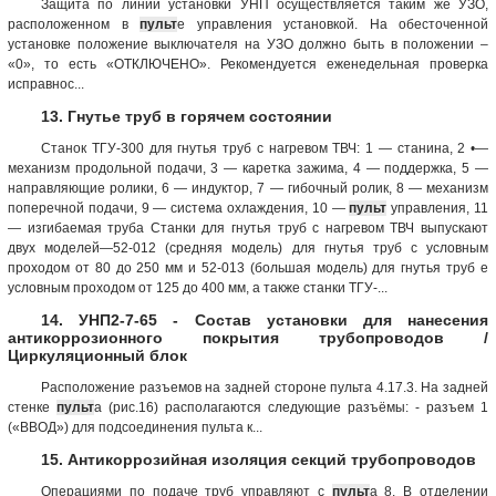
Защита по линии установки УНП осуществляется таким же УЗО,
расположенном в
пульт
е управления установкой. На обесточенной
установке положение выключателя на УЗО должно быть в положении –
«0», то есть «ОТКЛЮЧЕНО». Рекомендуется еженедельная проверка
исправнос...
13. Гнутье труб в горячем состоянии
Станок ТГУ-300 для гнутья труб с нагревом ТВЧ: 1 — станина, 2 •—
механизм продольной подачи, 3 — каретка зажима, 4 — поддержка, 5 —
направляющие ролики, 6 — индуктор, 7 — гибочный ролик, 8 — механизм
поперечной подачи, 9 — система охлаждения, 10 —
пульт
управления, 11
— изгибаемая труба Станки для гнутья труб с нагревом ТВЧ выпускают
двух моделей—52-012 (средняя модель) для гнутья труб с условным
проходом от 80 до 250 мм и 52-013 (большая модель) для гнутья труб е
условным проходом от 125 до 400 мм, а также станки ТГУ-...
14. УНП2-7-65 - Состав установки для нанесения
антикоррозионного покрытия трубопроводов /
Циркуляционный блок
Расположение разъемов на задней стороне пульта 4.17.3. На задней
стенке
пульт
а (рис.16) располагаются следующие разъёмы: - разъем 1
(«ВВОД») для подсоединения пульта к...
15. Антикоррозийная изоляция секций трубопроводов
Операциями по подаче труб управляют с
пульт
а 8. В отделении