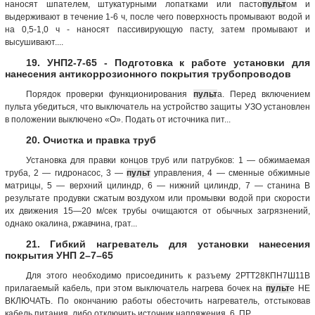
наносят шпателем, штукатурными лопатками или пасто
пульт
ом и
выдерживают в течение 1-6 ч, после чего поверхность промывают водой и
на 0,5-1,0 ч - наносят пассивирующую пасту, затем промывают и
высушивают....
19. УНП2-7-65 - Подготовка к работе установки для
нанесения антикоррозионного покрытия трубопроводов
Порядок проверки функционирования
пульт
а. Перед включением
пульта убедиться, что выключатель на устройство защиты УЗО установлен
в положении выключено «О». Подать от источника пит...
20. Очистка и правка труб
Установка для правки концов труб или патрубков: 1 — обжимаемая
труба, 2 — гидронасос, 3 —
пульт
управления, 4 — сменные обжимные
матрицы, 5 — верхний цилиндр, 6 — нижний цилиндр, 7 — станина В
результате продувки сжатым воздухом или промывки водой при скорости
их движения 15—20 м/сек трубы очищаются от обычных загрязнений,
однако окалина, ржавчина, грат...
21. Гибкий нагреватель для установки нанесения
покрытия УНП 2–7–65
Для этого необходимо присоединить к разъему 2РТТ28КПН7Ш11В
прилагаемый кабель, при этом выключатель нагрева бочек на
пульт
е НЕ
ВКЛЮЧАТЬ. По окончанию работы обесточить нагреватель, отстыковав
кабель питания, либо отключить источник напряжения. 6. ПР...