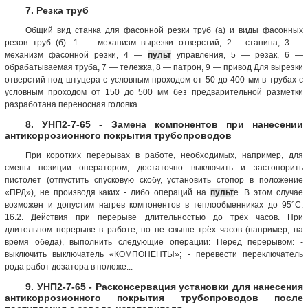
7. Резка труб
Общий вид станка для фасонной резки труб (а) и виды фасонных
резов труб (б): 1 — механизм вырезки отверстий, 2— станина, 3 —
механизм фасонной резки, 4 —
пульт
управления, 5 — резак, 6 —
обрабатываемая труба, 7 — тележка, 8 — патрон, 9 — привод Для вырезки
отверстий под штуцера с условным проходом от 50 до 400 мм в трубах с
условным проходом от 150 до 500 мм без предварительной разметки
разработана переносная головка...
8. УНП2-7-65 - Замена компонентов при нанесении
антикоррозионного покрытия трубопроводов
При коротких перерывах в работе, необходимых, например, для
смены позиции оператором, достаточно выключить и застопорить
пистолет (отпустить спусковую скобу, установить стопор в положение
«ПРД»), не производя каких - либо операций на
пульт
е. В этом случае
возможен и допустим нагрев компонентов в теплообменниках до 95°С.
16.2. Действия при перерыве длительностью до трёх часов. При
длительном перерыве в работе, но не свыше трёх часов (например, на
время обеда), выполнить следующие операции: Перед перерывом: -
выключить выключатель «КОМПОНЕНТЫ»; - перевести переключатель
рода работ дозатора в положе...
9. УНП2-7-65 - Расконсервация установки для нанесения
антикоррозионного покрытия трубопроводов после