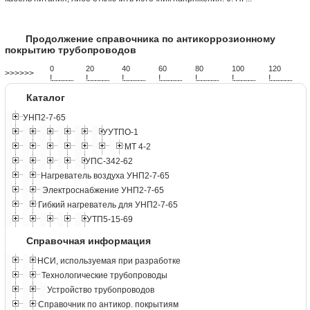
Продолжение справочника по антикоррозионному
покрытию трубопроводов
0
20
40
60
80
100
120
>>>>>>
!
.
.
.
.
.
.
.
.
.
.
.
.
.
.
.
.
.
.
.
!
.
.
.
.
.
.
.
.
.
.
.
.
.
.
.
.
.
.
.
!
.
.
.
.
.
.
.
.
.
.
.
.
.
.
.
.
.
.
.
!
.
.
.
.
.
.
.
.
.
.
.
.
.
.
.
.
.
.
.
!
.
.
.
.
.
.
.
.
.
.
.
.
.
.
.
.
.
.
.
!
.
.
.
.
.
.
.
.
.
.
.
.
.
.
.
.
.
.
.
!
.
.
.
.
.
.
.
.
.
.
.
.
.
.
.
.
.
.
.
Каталог
УНП2-7-65
УУТПО-1
МТ 4-2
УПС-342-62
Нагреватель воздуха УНП2-7-65
Электроснабжение УНП2-7-65
Гибкий нагреватель для УНП2-7-65
УТП5-15-69
Справочная информация
НСИ, используемая при разработке
Технологические трубопроводы
Устройство трубопроводов
Справочник по антикор. покрытиям