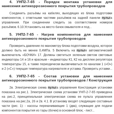
4. УНП2-7-65 - Порядок монтажа установки для
нанесения антикоррозионного покрытия трубопроводов
Соединить разъёмы на кабелях, выходящих из блока подготовки
компонентов, с ответными частями разъёмов на задней панели
пульт
а
управления. При соединении следить за соответствием номеров
разъёмов. 6.10.Установить на место бачок омывателя и под...
5. УНП2-7-65 - Нагрев компонентов для нанесения
антикоррозионного покрытия трубопроводов
Проверить давление по манометру блока подготовки воздуха, которое
должно быть не менее 0,4МПа. 5 Включить на
пульт
е автоматический
выключатель «БОЧКИ» 17. Должны светиться зеленым светом световые
индикаторы 14 и 16 и красным – индикаторы К1, К2 на дисплее регулятора
температуры 15, а также периодически высвечиваться по каналам 1 («О»)
и 2 («С») текущая температура нагревателя и уставка. Проверить уставки...
6. УНП2-7-65 - Состав установки для нанесения
антикоррозионного покрытия трубопроводов / Конструкция
2в. Электрическая схема
пульт
а управления Конструкция установки
показана на рис.1. Электрическая схема установки УНП-2-7-65 приведена
на рис.2, принципиальная электрическая схема eе пульта управления
показана на рис.2а, 2б и 2в. 4.1. В установку входят следующие составные
части (рис. 1): - насосы перекачивающие 1 (два), служащие для подачи
компонентов покрытия из тары (бочек) в основной блок; - пист...