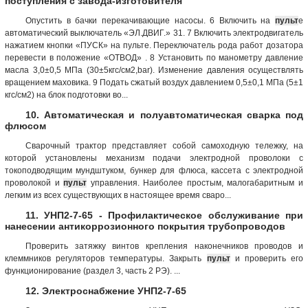
поступления с завода-изготовителя
Опустить в бачки перекачивающие насосы. 6 Включить на
пульт
е
автоматический выключатель «ЭЛ.ДВИГ.» 31. 7 Включить электродвигатель
нажатием кнопки «ПУСК» на пульте. Переключатель рода работ дозатора
перевести в положение «ОТВОД» . 8 Установить по манометру давление
масла 3,0±0,5 МПа (30±5кгс/см2,bar). Изменение давления осуществлять
вращением маховика. 9 Подать сжатый воздух давлением 0,5±0,1 МПа (5±1
кгс/см2) на блок подготовки во...
10. Автоматическая и полуавтоматическая сварка под
флюсом
Сварочный трактор представляет собой самоходную тележку, на
которой установлены механизм подачи электродной проволоки с
токоподводящим мундштуком, бункер для флюса, кассета с электродной
проволокой и
пульт
управления. Наиболее простым, малогабаритным и
легким из всех существующих в настоящее время сваро...
11. УНП2-7-65 - Профилактическое обслуживание при
нанесении антикоррозионного покрытия трубопроводов
Проверить затяжку винтов крепления наконечников проводов и
клеммников регуляторов температуры. Закрыть
пульт
и проверить его
функционирование (раздел 3, часть 2 РЭ). ...
12. Электроснабжение УНП2-7-65