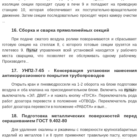
изоляции секции проходят сушку в печи 9 и попадают на приводную
станцию 10, которая обеспечивает их поступательно-вращательное
движение. Затем секции последовательно проходят через камеру очистки
...
16. Сборка и сварка прямолинейных секций
При подаче сжатого воздуха ролики поворачиваются и сбрасывают
готовую секцию на стеллаж 8, с которого готовые секции грузятся на
плетевоз 9.
Пульт
управления всей установкой находится у рабочего
места сварщика, что позволяет ее обслуживать одному рабочему.
Производите...
17. УНП2-7-65 - Консервация установки нанесения
антикоррозионного покрытия трубопроводов
Открыть кран и пневмодроссели на 1-2 оборота на блоке подготовки
воздуха и оба клапана на присоединительном блоке. Включить на
пульт
е
выключатель «ЭЛ. ДВИГ.» и нажать кнопку «ПУСК». Переключатель рода
работ дозатора перевести в положение «ОТВОД». Переключатель рода
работ дозатора перевести в положение «РАБОТА» и вып...
18. Подготовка металлических поверхностей перед
окрашиванием ГОСТ 9.402-80
Для удаления окалины и ржавчины с поверхности крупногабаритных
изделий из металлов I и II групп применяют травильную пасту, которую