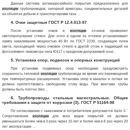
Данная система антикоррозийного покрытия предназначена для
изоляции
трубопроводов, запорной арматуры, соединительных деталей
на объектах добычи и транспортировки газа. ...
4. Очки защитные ГОСТ Р 12.4.013-97
После установки очков и
изоляции
отсеков проверяют
светопропускание стекол. Для этого в одном из отсеков устанавливают
лампу накаливания мощностью 40 Вт по ГОСТ 2239, создающую пучок
света, проходящий через очковое стекло в другой отсек и падающий на
фотоэлемент люксметра типа Ю117 с пределом допускаемой осно...
5. Установка опор, подвесок и опорных конструкций
При установке подвижных опор необходимо предусмотреть
сохранность тепловой
изоляции
трубопровода во время его перемещений
при температурных расширениях. Установка опор в каналах и лотках не
должна препятствовать свободному стоку воды. При монтаже трубы
должны быть плотно (без ...
6. Трубопроводы стальные магистральные. Общие
требования к защите от коррозии (3). ГОСТ Р 51164-98
По согласованию с заказчиком и потребителем допускается балл 3. '
Сопротивление
изоляции
для всех видов покрытий не должно
уменьшаться более чем в 3 раза через 10 лет и более чем в 8 раз через 20
лет эксплуатации. ...