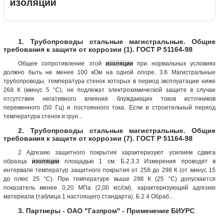
изоляции
1. Трубопроводы стальные магистральные. Общие
требования к защите от коррозии (1). ГОСТ Р 51164-98
Общее сопротивление этой
изоляции
при нормальных условиях
должно быть не менее 100 кОм на одной опоре. 3.6 Магистральные
трубопроводы, температура стенок которых в период эксплуатации ниже
268 К (минус 5 °С), не подлежат электрохимической защите в случае
отсутствия негативного влияния блуждающих токов источников
переменного (50 Гц) и постоянного тока. Если в строительный период
температура стенок и грун...
2. Трубопроводы стальные магистральные. Общие
требования к защите от коррозии (7). ГОСТ Р 51164-98
2 Адгезию защитного покрытия характеризуют усилием сдвига
образца
изоляции
площадью 1 см. Б.2.3.3 Измерения проводят в
интервале температур защитного покрытия от 258 до 298 К (от минус 15
до плюс 25 °С). При температуре выше 298 К (25 °С) допускается
показатель менее 0,20 МПа (2,00 кгс/см), характеризующий адгезию
материала (таблица 1 настоящего стандарта). Б.2.4 Обраб...
3. Партнеры - ОАО "Газпром" - Применение БИУРС