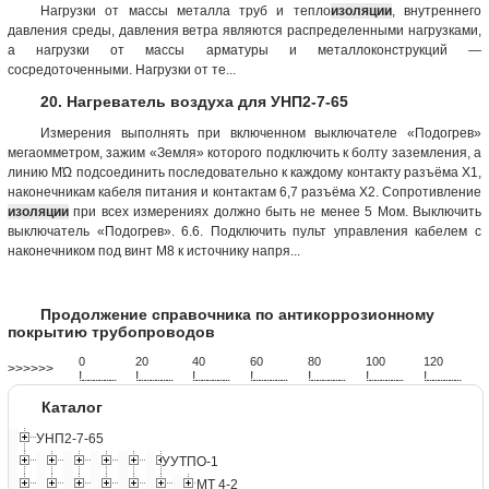
Нагрузки от массы металла труб и тепло
изоляции
, внутреннего
давления среды, давления ветра являются распределенными нагрузками,
a нагрузки от массы арматуры и металлоконструкций —
сосредоточенными. Нагрузки от те...
20. Нагреватель воздуха для УНП2-7-65
Измерения выполнять при включенном выключателе «Подогрев»
мегаомметром, зажим «Земля» которого подключить к болту заземления, а
линию МΏ подсоединить последовательно к каждому контакту разъёма Х1,
наконечникам кабеля питания и контактам 6,7 разъёма Х2. Сопротивление
изоляции
при всех измерениях должно быть не менее 5 Мом. Выключить
выключатель «Подогрев». 6.6. Подключить пульт управления кабелем с
наконечником под винт М8 к источнику напря...
Продолжение справочника по антикоррозионному
покрытию трубопроводов
0
20
40
60
80
100
120
>>>>>>
!
.
.
.
.
.
.
.
.
.
.
.
.
.
.
.
.
.
.
.
!
.
.
.
.
.
.
.
.
.
.
.
.
.
.
.
.
.
.
.
!
.
.
.
.
.
.
.
.
.
.
.
.
.
.
.
.
.
.
.
!
.
.
.
.
.
.
.
.
.
.
.
.
.
.
.
.
.
.
.
!
.
.
.
.
.
.
.
.
.
.
.
.
.
.
.
.
.
.
.
!
.
.
.
.
.
.
.
.
.
.
.
.
.
.
.
.
.
.
.
!
.
.
.
.
.
.
.
.
.
.
.
.
.
.
.
.
.
.
.
Каталог
УНП2-7-65
УУТПО-1
МТ 4-2