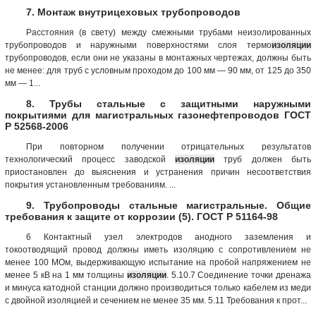
7. Монтаж внутрицеховых трубопроводов
Расстояния (в свету) между смежными трубами неизолированных
трубопроводов и наружными поверхностями слоя термо
изоляции
трубопроводов, если они не указаны в монтажных чертежах, должны быть
не менее: для труб с условным проходом до 100 мм — 90 мм, от 125 до 350
мм — 1...
8. Трубы стальные с защитными наружными
покрытиями для магистральных газонефтепроводов ГОСТ
Р 52568-2006
При повторном получении отрицательных результатов
технологический процесс заводской
изоляции
труб должен быть
приостановлен до выяснения и устранения причин несоответствия
покрытия установленным требованиям. ...
9. Трубопроводы стальные магистральные. Общие
требования к защите от коррозии (5). ГОСТ Р 51164-98
6 Контактный узел электродов анодного заземления и
токоотводящий провод должны иметь изоляцию с сопротивлением не
менее 100 МОм, выдерживающую испытание на пробой напряжением не
менее 5 кВ на 1 мм толщины
изоляции
. 5.10.7 Соединение точки дренажа
и минуса катодной станции должно производиться только кабелем из меди
с двойной изоляцией и сечением не менее 35 мм. 5.11 Требования к прот...