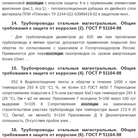
силиконовой
изоляции
с классом защиты II и с пружинными элементами
крепления (рис.1, поз.1); - теплоизоляционная рубашка из двойного слоя
материала ППИ «Пленэкс» ТУ 2244-022-03989419-02 в защитном чехл...
14. Трубопроводы стальные магистральные. Общие
требования к защите от коррозии (2). ГОСТ Р 51164-98
' Для трубопроводов диаметром до 820 мм при пролегании
трубопровода в мягких грунтах допускается применение покрытия без
обертки по согласованию с заказчиком и Госгортехнадзором России.
Применяется для пере
изоляции
газопроводов со сроком амортизации
более 10лет. ...
15. Трубопроводы стальные магистральные. Общие
требования к защите от коррозии (4). ГОСТ Р 51164-98
052 6 Водопоглощение ленты и обертки в течение 1000 ч при
температуре 293 К (20 °С), %, не более 0,5 ГОСТ 4650 7 Переходное
сопротивление покрытия в 3 %-ном растворе NaCl при температуре 293 К
(20 °С), Ом × м2 не менее: Приложение Г исходное 5×106 через 100 сут
выдержки 5×105 8 Сопротивление
изоляции
на законченных
строительством участках трубопровода при температуре выше 273 К (0
°С), Ом×м2, не менее5) 5×104 Приложение Д 9 Диэлектрическая
сплошность. Отсутствие пробоя элек...
16. Трубопроводы стальные магистральные. Общие
требования к защите от коррозии (6). ГОСТ Р 51164-98