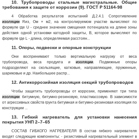
10. Трубопроводы стальные магистральные. Общие
требования к защите от коррозии (9). ГОСТ Р 51164-98
4 Обработка результатов испытаний Д.2.4.1 Сопротивление
изоляции
Rиз, Ом × м2, на контролируемом участке вычисляют по
формуле где U - среднее значение смещения потенциала на длине зоны
действия одной установки катодной защиты, В, которое вычисляют по
формуле где L - длина, определяемая расстоян...
11. Опоры, подвески и опорные конструкции
Они воспринимают только вертикальную нагрузку от веса
трубопровода, веса продукта и
изоляции
. Подвижные опоры
подразделяют на скользящие, катковые, направляющие, пружинные,
шариковые и др. Наибольшее распр...
12. Антикоррозийная изоляция секций трубопроводов
Чтобы защитить трубопроводы от коррозии, применяют три типа
изоляции
: битумную, битумно-резиновую, пластмассовую. В зависимости
от агрессивных свойств грунта битумная и битумно-резиновая изоляция по
конструкции ...
13. Гибкий нагреватель для установки нанесения
покрытия УНП 2–7–65
СОСТАВ ГИБКОГО НАГРЕВАТЕЛЯ В состав гибкого нагревателя
входят следующие компоненты: - резистивный нагревательный элемент в