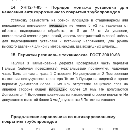
14. УНП2-7-65 - Порядок монтажа установки для
нанесения антикоррозионного покрытия трубопроводов
Установку разместить на ровной площадке в стационарном или
передвижном помещении
площадь
ю не менее 5 м2 на удалении от
объекта, подвергаемого обработке, от 5 до 28 м. Из упаковки,
поставляемой вместе с установкой, извлечь электрический силовой кабель
для подсоединения установки к источнику напряжения, два рукава
высокого давления длиной 3 метра каждый, два воздушных шланга,...
15. Перчатки резиновые технические. ГОСТ 20010-93
Таблица 3 Наименование дефекта Проверяемая часть перчатки
Пальцы (рабочая поверхность), межпальцевые промежутки, ладонная
часть Тыльная часть, крага 1 Отверстия Не допускаются 2 Посторонние
включения некаучукового характера То же 3 Пузыри на лицевой стороне
перчатки диаметром более 1 мм или отсутствие защитного слоя на
лицевой стороне общей
площадь
ю более 10 мм2 Не допускаются
Допускаются 4 Включения коагулюма на изнаночной стороне перчатки Не
допускаются высотой более 3 мм Допускаются 5 Потеки на изнаноч...
Продолжение справочника по антикоррозионному
покрытию трубопроводов
0
20
40
60
80
100
120