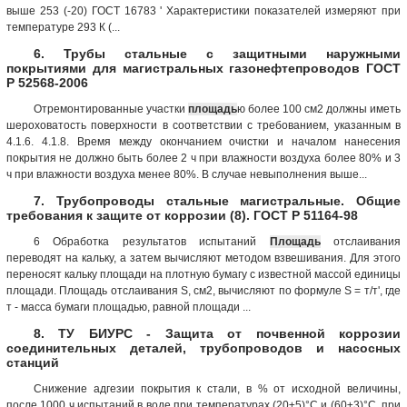
выше 253 (-20) ГОСТ 16783 ' Характеристики показателей измеряют при
температуре 293 К (...
6. Трубы стальные с защитными наружными
покрытиями для магистральных газонефтепроводов ГОСТ
Р 52568-2006
Отремонтированные участки
площадь
ю более 100 см2 должны иметь
шероховатость поверхности в соответствии с требованием, указанным в
4.1.6. 4.1.8. Время между окончанием очистки и началом нанесения
покрытия не должно быть более 2 ч при влажности воздуха более 80% и 3
ч при влажности воздуха менее 80%. В случае невыполнения выше...
7. Трубопроводы стальные магистральные. Общие
требования к защите от коррозии (8). ГОСТ Р 51164-98
6 Обработка результатов испытаний
Площадь
отслаивания
переводят на кальку, а затем вычисляют методом взвешивания. Для этого
переносят кальку площади на плотную бумагу с известной массой единицы
площади. Площадь отслаивания S, см2, вычисляют по формуле S = т/т', где
т - масса бумаги площадью, равной площади ...
8. ТУ БИУРС - Защита от почвенной коррозии
соединительных деталей, трубопроводов и насосных
станций
Снижение адгезии покрытия к стали, в % от исходной величины,
после 1000 ч испытаний в воде при температурах (20±5)°С и (60±3)°С, при