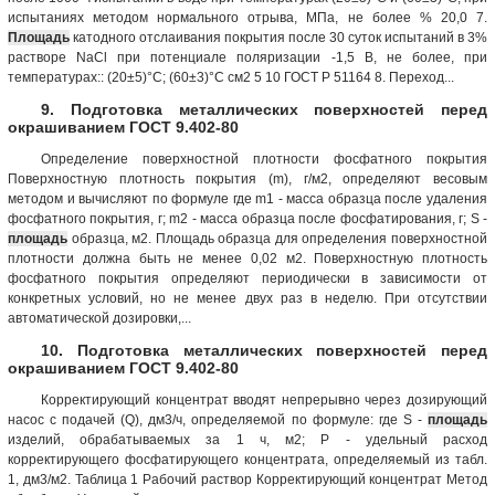
испытаниях методом нормального отрыва, МПа, не более % 20,0 7.
Площадь
катодного отслаивания покрытия после 30 суток испытаний в 3%
растворе NaCl при потенциале поляризации -1,5 В, не более, при
температурах:: (20±5)°С; (60±3)°С см2 5 10 ГОСТ Р 51164 8. Переход...
9. Подготовка металлических поверхностей перед
окрашиванием ГОСТ 9.402-80
Определение поверхностной плотности фосфатного покрытия
Поверхностную плотность покрытия (m), г/м2, определяют весовым
методом и вычисляют по формуле где m1 - мacca образца после удаления
фосфатного покрытия, г; m2 - масса образца после фосфатирования, г; S -
площадь
образца, м2. Площадь образца для определения поверхностной
плотности должна быть не менее 0,02 м2. Поверхностную плотность
фосфатного покрытия определяют периодически в зависимости от
конкретных условий, но не менее двух раз в неделю. При отсутствии
автоматической дозировки,...
10. Подготовка металлических поверхностей перед
окрашиванием ГОСТ 9.402-80
Корректирующий концентрат вводят непрерывно через дозирующий
насос с подачей (Q), дм3/ч, определяемой по формуле: где S -
площадь
изделий, обрабатываемых за 1 ч, м2; Р - удельный расход
корректирующего фосфатирующего концентрата, определяемый из табл.
1, дм3/м2. Таблица 1 Рабочий раствор Корректирующий концентрат Метод