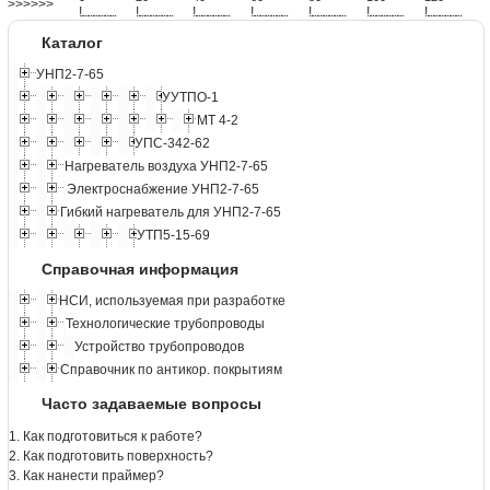
>>>>>>
!
.
.
.
.
.
.
.
.
.
.
.
.
.
.
.
.
.
.
.
!
.
.
.
.
.
.
.
.
.
.
.
.
.
.
.
.
.
.
.
!
.
.
.
.
.
.
.
.
.
.
.
.
.
.
.
.
.
.
.
!
.
.
.
.
.
.
.
.
.
.
.
.
.
.
.
.
.
.
.
!
.
.
.
.
.
.
.
.
.
.
.
.
.
.
.
.
.
.
.
!
.
.
.
.
.
.
.
.
.
.
.
.
.
.
.
.
.
.
.
!
.
.
.
.
.
.
.
.
.
.
.
.
.
.
.
.
.
.
.
Каталог
УНП2-7-65
УУТПО-1
МТ 4-2
УПС-342-62
Нагреватель воздуха УНП2-7-65
Электроснабжение УНП2-7-65
Гибкий нагреватель для УНП2-7-65
УТП5-15-69
Справочная информация
НСИ, используемая при разработке
Технологические трубопроводы
Устройство трубопроводов
Справочник по антикор. покрытиям
Часто задаваемые вопросы
1. Как подготовиться к работе?
2. Как подготовить поверхность?
3. Как нанести праймер?