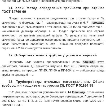
обработки Удельный расход корректирующего концентра...
11. Клеи. Метод определения прочности при отрыве
ГОСТ 14760-69
Предел прочности клеевого соединения при отрыве (sотр) в Па
вычисляют по формуле: где Р - разрушающая нагрузка в Н; F -
площадь
склеивания в м2, вычисляемая с точностью до 0,05 м2 по формуле: где d -
наименьший диаметр образца в м. Предел прочности при отрыве
вычисляют до третьей значащей цифры. По результатам испытаний
вычисляют среднее арифметическое значение предела прочности: где п -
число испытанных образцов; si отр - значения пределов прочности
образцов. 4.2. Рекомендуется вычислять по...
12. Отбортовка концов труб, штуцеров и отверстий
Нагревать надо участок, представляющий собой
площадь
круга
диаметром, равным 1,5 диаметра штуцера. Рис. 48. Примеры операций,
выполняемых иа прессах ПГ-25, ПГ-50 и ПГ-100: а — отбортовка конца
трубы по фланцу, б —...
13. Трубопроводы стальные магистральные. Общие
требования к защите от коррозии (3). ГОСТ Р 51164-98
052 Для всех покрытий усиленного типа 14
Площадь
отслаивания
покрытия при поляризации, см, не более, при температуре: Приложение В
293 К (20 °С) 4,0 1, 2, 3, 19 (для трубопроводов диаметром 1220 мм и
более) 5,0 Дл...