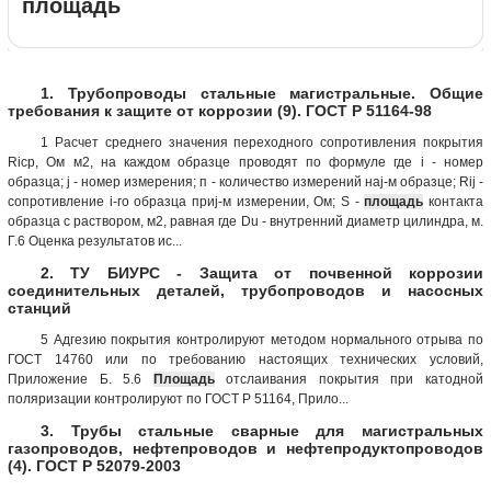
площадь
1. Трубопроводы стальные магистральные. Общие
требования к защите от коррозии (9). ГОСТ Р 51164-98
1 Расчет среднего значения переходного сопротивления покрытия
Riсp, Ом м2, на каждом образце проводят по формуле где i - номер
образца; j - номер измерения; п - количество измерений наj-м образце; Rij -
сопротивление i-го образца приj-м измерении, Ом; S -
площадь
контакта
образца с раствором, м2, равная где Du - внутренний диаметр цилиндра, м.
Г.6 Оценка результатов ис...
2. ТУ БИУРС - Защита от почвенной коррозии
соединительных деталей, трубопроводов и насосных
станций
5 Адгезию покрытия контролируют методом нормального отрыва по
ГОСТ 14760 или по требованию настоящих технических условий,
Приложение Б. 5.6
Площадь
отслаивания покрытия при катодной
поляризации контролируют по ГОСТ Р 51164, Прило...
3. Трубы стальные сварные для магистральных
газопроводов, нефтепроводов и нефтепродуктопроводов
(4). ГОСТ Р 52079-2003