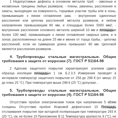
1 Недопустимые дефекты в основном металле труб: - сквозные и
несквозные трещины любых размеров; - плены, рванины, расслоения и
закаты, выходящие на поверхность, торцевые участки трубы или в зоны,
примыкающие к линии сплавления шва; - внутренние одиночные
расслоения или цепочка расслоений металла размером, в любом
направлении превышающим 80 мм, и площадью более 5000 мм2; -
внутренние расслоения основного металла шириной 10 мм и
площадь
ю
более 100 мм2, примыкающие к линии сплавления сварных швов, и в
зонах, расположенных на длине 25 мм и менее от торца трубы; - цепочка
расслоений, если ее суммарная длина превышает 80 мм. Цепочкой
являются расслоения размером ...
4. Трубопроводы стальные магистральные. Общие
требования к защите от коррозии (7). ГОСТ Р 51164-98
2 Адгезию защитного покрытия характеризуют усилием сдвига
образца изоляции
площадь
ю 1 см. Б.2.3.3 Измерения проводят в
интервале температур защитного покрытия от 258 до 298 К (от минус 15
до плюс 25 °С). При температуре выше 298 К (25 °С) допускае...
5. Трубопроводы стальные магистральные. Общие
требования к защите от коррозии (4). ГОСТ Р 51164-98
Отсутствие пробоя электрическим током при напряжении 5 кВ/мм
толщины Отсутствие пробоя Искровой дефектоскоп 10
Площадь
отслаивания покрытия при катодной поляризации при температуре 293 К
(20 °С), см, не более 10 Приложение В 11 Температура хрупкости, К (°С), не