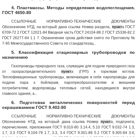
4. Пластмассы. Методы определения водопоглощения.
ГОСТ 4650-80
ССЫЛОЧНЫЕ НОРМАТИВНО-ТЕХНИЧЕСКИЕ ДОКУМЕНТЫ
Обозначение НТД, на который дана ссылка Номер раздела,
пункт
а ГОСТ
6709-72 2 ГОСТ 12021-84 Вводная часть ГОСТ 24104-88 2 ГОСТ 25336-82 2
ГОСТ 26277-84 1.1 7. Ограничение срока действия снято по Протоколу №
7-95 Межгосударственного Совета по стандартизац...
5. Классификация стационарных трубопроводов по
назначению
Газопроводы природного газа, служащие для подачи природного газа
от газораспределительного
пункт
а (ГРП) к горелкам котлов.
Теплофикационные трубопроводы, включающие в себя паропроводы для
подачи пара к бойлерам, паропреобразозателям и внешним
потребителям; водопроводы тепловых сетей, находящиеся внутри
главного здания, а...
6. Подготовка металлических поверхностей перед
окрашиванием ГОСТ 9.402-80
ССЫЛОЧНЫЕ НОРМАТИВНО-ТЕХНИЧЕСКИЕ ДОКУМЕНТЫ
Обозначение НТД, на который дана ссылка Номер
пункт
а, подпункта,
перечисления, приложения ГОСТ 9.010-80 3.14.4, 5.10 ГОСТ 9.032-74 1.3,
1.7, 3.3 ГОСТ 9.104-79 1.7, 3.3, 3.4 ГОСТ 9.301-86 5.2 ГОСТ 9.305-84 3.4,