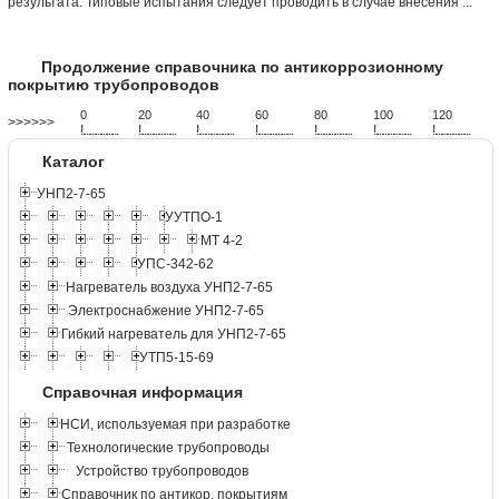
результата. Типовые испытания следует проводить в случае внесения ...
Продолжение справочника по антикоррозионному
покрытию трубопроводов
0
20
40
60
80
100
120
>>>>>>
!
.
.
.
.
.
.
.
.
.
.
.
.
.
.
.
.
.
.
.
!
.
.
.
.
.
.
.
.
.
.
.
.
.
.
.
.
.
.
.
!
.
.
.
.
.
.
.
.
.
.
.
.
.
.
.
.
.
.
.
!
.
.
.
.
.
.
.
.
.
.
.
.
.
.
.
.
.
.
.
!
.
.
.
.
.
.
.
.
.
.
.
.
.
.
.
.
.
.
.
!
.
.
.
.
.
.
.
.
.
.
.
.
.
.
.
.
.
.
.
!
.
.
.
.
.
.
.
.
.
.
.
.
.
.
.
.
.
.
.
Каталог
УНП2-7-65
УУТПО-1
МТ 4-2
УПС-342-62
Нагреватель воздуха УНП2-7-65
Электроснабжение УНП2-7-65
Гибкий нагреватель для УНП2-7-65
УТП5-15-69
Справочная информация
НСИ, используемая при разработке
Технологические трубопроводы
Устройство трубопроводов
Справочник по антикор. покрытиям