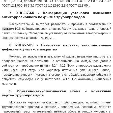
3.9.3.1, 3.12.3, приложение 10 ГОСТ 9.410-88 1.3 ГОСТ 12.1.003-83 2.3.6
ГОСТ 12.1.005-88 2.3.2 ГОСТ 12.1.012-90 2.3.6 ГОСТ 12.3.00...
7. УНП2-7-65 - Консервация установки нанесения
антикоррозионного покрытия трубопроводов
Распылительный пистолет разобрать и промыть в соответствии с
пункт
ом 10,6, собрать, проверить настройку и упаковать в полиэтиленовый
пакет или плёнку. Отсоединить установку от источников электроэнергии и
сжатого воздуха и накрыть чехлом. ...
8. УНП2-7-65 - Нанесение мастики, восстановление
дефектных участков покрытия
Количество включений и выключений распылительного пистолета в
процессе нанесения покрытия не ограничено, но каждый раз должно
соблюдаться требование
пункт
а 4.14. 4.16. Если в процессе распыления
изменился цвет струи или характер истечения (уменьшился напор),
немедленно отвести пистолет в сторону от обрабатываемого объекта и
отпустить спусковую скобу пистолета. 4.17. По окончании нанесения
мастики и...
9. Монтажно-технологическая схема и монтажный
чертеж трубопроводов
Монтажные чертежи межцеховых трубопроводов, включают: планы
трубопроводов с профилями эстакад и поперечными сечениями, чертежи
пересечений трасс, ответвлений,
пункт
ов сбора и отвода конденсата,