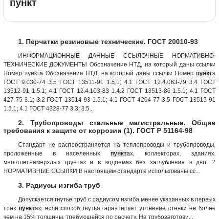
пункт
1. Перчатки резиновые технические. ГОСТ 20010-93
ИНФОРМАЦИОННЫЕ ДАННЫЕ ССЫЛОЧНЫЕ НОРМАТИВНО-
ТЕХНИЧЕСКИЕ ДОКУМЕНТЫ Обозначение НТД, на который даны ссылки
Номер пункта Обозначение НТД, на который даны ссылки Номер
пункт
а
ГОСТ 9.030-74 3.5 ГОСТ 13511-91 1.5.1; 4.1 ГОСТ 12.4.063-79 3.4 ГОСТ
13512-91 1.5.1; 4.1 ГОСТ 12.4.103-83 1.4.2 ГОСТ 13513-86 1.5.1; 4.1 ГОСТ
427-75 3.1; 3.2 ГОСТ 13514-93 1.5.1; 4.1 ГОСТ 4204-77 3.5 ГОСТ 13515-91
1.5.1; 4.1 ГОСТ 4328-77 3.3; 3.5...
2. Трубопроводы стальные магистральные. Общие
требования к защите от коррозии (1). ГОСТ Р 51164-98
Стандарт не распространяется на теплопроводы и трубопроводы,
проложенные в населенных
пункт
ах, коллекторах, зданиях,
многолетнемерзлых грунтах и в водоемах без заглубления в дно. 2
НОРМАТИВНЫЕ ССЫЛКИ В настоящем стандарте использованы сс...
3. Радиусы изгиба труб
Допускается гнутье труб с радиусом изгиба менее указанных в первых
трех
пункт
ах, если способ гнутья гарантирует утонение стенки не более
чем на 15% толщины, требующейся по расчету. На трубозаготови...