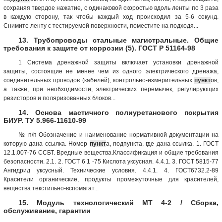
сохраняя твердое нажатие, с одинаковой скоростью вдоль ленты по 3 раза
в каждую сторону, так чтобы каждый ход происходил за 5-6 секунд.
Снимите ленту с тестируемой поверхности, поместите на подходя...
13. Трубопроводы стальные магистральные. Общие
требования к защите от коррозии (5). ГОСТ Р 51164-98
1 Система дренажной защиты включает установки дренажной
защиты, состоящие не менее чем из одного электрического дренажа,
соединительных проводов (кабелей), контрольно-измерительных
пункт
ов,
а также, при необходимости, электрических перемычек, регулирующих
резисторов и поляризованных блоков...
14. Основа мастичного полиуретанового покрытия
БИУР. ТУ 5.966-11610-99
№ п/п Обозначение и наименование нормативной документации на
которую дана ссылка. Номер
пункт
а, подпункта, где дана ссылка. 1. ГОСТ
12.1.007-76 ССБТ. Вредные вещества.Классификация и общие требования
безопасности. 2.1. 2. ГОСТ 6 1 -75 Кислота уксусная. 4.4.1. 3. ГОСТ 5815-77
Ангидрид уксусный. Технические условия. 4.4.1. 4. ГОСТ6732.2-89
Красители органические, продукты промежу­точные для красителей,
вещества текстильно-вспомагат...
15. Модуль технологический МТ 4-2 / Сборка,
обслуживание, гарантии