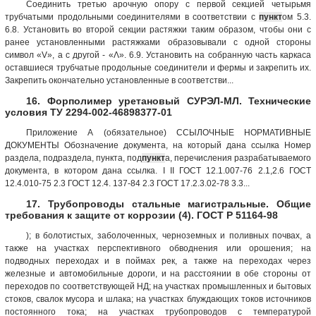
Соединить третью арочную опору с первой секцией четырьмя
трубчатыми продольными соединителями в соответствии с
пункт
ом 5.3.
6.8. Установить во второй секции растяжки таким образом, чтобы они с
ранее установленными растяжками образовывали с одной стороны
символ «V», а с другой - «Λ». 6.9. Установить на собранную часть каркаса
оставшиеся трубчатые продольные соединители и фермы и закрепить их.
Закрепить окончательно установленные в соответстви...
16. Форполимер уретановый СУРЭЛ-МЛ. Технические
условия ТУ 2294-002-46898377-01
Приложение А (обязательное) ССЫЛОЧНЫЕ НОРМАТИВНЫЕ
ДОКУМЕНТЫ Обозначение документа, на который дана ссылка Номер
раздела, подраздела, пункта, под
пункт
а, перечисления разрабатываемого
документа, в котором дана ссылка. I II ГОСТ 12.1.007-76 2.1,2.6 ГОСТ
12.4.010-75 2.3 ГОСТ 12.4. 137-84 2.3 ГОСТ 17.2.3.02-78 3.3...
17. Трубопроводы стальные магистральные. Общие
требования к защите от коррозии (4). ГОСТ Р 51164-98
); в болотистых, заболоченных, черноземных и поливных почвах, а
также на участках перспективного обводнения или орошения; на
подводных переходах и в поймах рек, а также на переходах через
железные и автомобильные дороги, и на расстоянии в обе стороны от
переходов по соответствующей НД; на участках промышленных и бытовых
стоков, свалок мусора и шлака; на участках блуждающих токов источников
постоянного тока; на участках трубопроводов с температурой