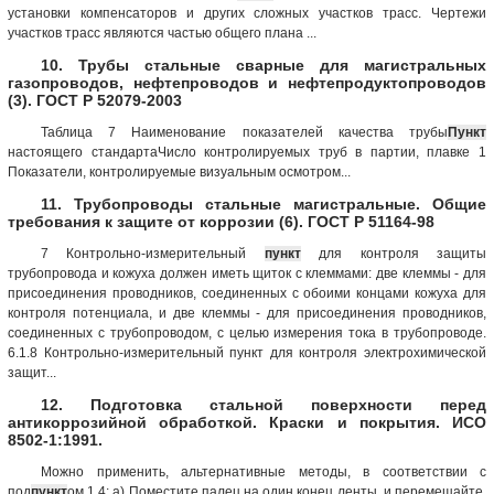
установки компенсаторов и других сложных участков трасс. Чертежи
участков трасс являются частью общего плана ...
10. Трубы стальные сварные для магистральных
газопроводов, нефтепроводов и нефтепродуктопроводов
(3). ГОСТ Р 52079-2003
Таблица 7 Наименование показателей качества трубы
Пункт
настоящего стандартаЧисло контролируемых труб в партии, плавке 1
Показатели, контролируемые визуальным осмотром...
11. Трубопроводы стальные магистральные. Общие
требования к защите от коррозии (6). ГОСТ Р 51164-98
7 Контрольно-измерительный
пункт
для контроля защиты
трубопровода и кожуха должен иметь щиток с клеммами: две клеммы - для
присоединения проводников, соединенных с обоими концами кожуха для
контроля потенциала, и две клеммы - для присоединения проводников,
соединенных с трубопроводом, с целью измерения тока в трубопроводе.
6.1.8 Контрольно-измерительный пункт для контроля электрохимической
защит...
12. Подготовка стальной поверхности перед
антикоррозийной обработкой. Краски и покрытия. ИСО
8502-1:1991.
Можно применить, альтернативные методы, в соответствии с
под
пункт
ом 1.4: а) Поместите палец на один конец ленты, и перемещайте,