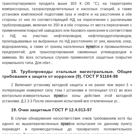
транспортируемого продукта выше 303 К (30 °С); на территориях
компрессорных, газораспределительных и насосных станций, а также
установок комплексной подготовки газа и нефти и на расстоянии в обе
стороны от них по соответствующей НД; на пересечении с различными
трубопроводами, включая по 350 м в обе стороны от места пересечения с
применением покрытий заводского или базового нанесения в соответствии
с НД; на участках нефтепроводов, нефтепродуктопроводов,
прокладываемых на выбранных по НД расстояниях от рек, каналов, озер,
водохранилищ, а также от границ населенных
пункт
ов и промышленных
предприятий; для транспортирования сжиженных углеводородов и
аммиака. Во всех остальных случаях применяются защитные покрытия
нормального типа. Для обет...
18. Трубопроводы стальные магистральные. Общие
требования к защите от коррозии (9). ГОСТ Р 51164-98
2 Включают установку катодной защиты и не ранее чем через 3 ч
поляризации измеряют силу тока I установки и потенциал Uтз1 во всех
контрольно-измерительных
пункт
ах зоны действия этой катодной
установки. Д.2.3.3 После окончания испытаний все отключенные ус...
19. Очки защитные ГОСТ Р 12.4.013-97
В случае обнаружения несоответствия очков требованиям хотя бы
одного из вышеперечисленных
пункт
ов испытания по данному пункту
переводят в приемосдаточные до трехкратного положительного