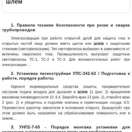
шлем
1. Правила техники безопасности при резке и сварке
трубопроводов
Электросварщик при работе открытой дугой для защиты глаз и
открытых частей лица должен иметь щиток или
шлем
с защитными
стеклами (светофильтрами). Тип светофильтра выбирают в зависимости от
величины сварочного тока. Промышленность выпускает защитные
светофильтры ТС-1, ТС-2 и ТС-3. Для вспомогательных работ при
электросварке ...
2. Установка пескоструйная УПС-342-62 / Подготовка к
работе, порядок работы
Оденьте индивидуальные средства защиты, предварительно
настроив подачу воздуха для дыхания в
шлем
11 (рис. 2) вращением
маховичка пневмодросселя 10. 8.4. Закройте кран 13 (рис. 2), откройте кран
2 (рис. 2) и убедитесь в подъёме клапана и герметизации сосуда. 8.5.
Переместите рукоятку смесителя в положение открыто. Брандспойт при
этом должен быть направлен на обрабатываемую поверхность или в
землю....
3. УНП2-7-65 - Порядок монтажа установки для
нанесения антикоррозионного покрытия трубопроводов