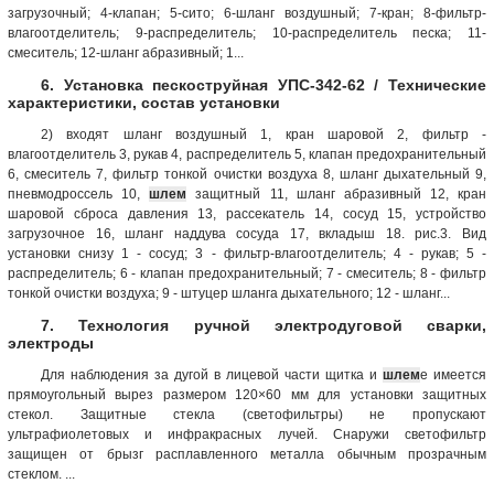
загрузочный; 4-клапан; 5-сито; 6-шланг воздушный; 7-кран; 8-фильтр-
влагоотделитель; 9-распределитель; 10-распределитель песка; 11-
смеситель; 12-шланг абразивный; 1...
6. Установка пескоструйная УПС-342-62 / Технические
характеристики, состав установки
2) входят шланг воздушный 1, кран шаровой 2, фильтр -
влагоотделитель 3, рукав 4, распределитель 5, клапан предохранительный
6, смеситель 7, фильтр тонкой очистки воздуха 8, шланг дыхательный 9,
пневмодроссель 10,
шлем
защитный 11, шланг абразивный 12, кран
шаровой сброса давления 13, рассекатель 14, сосуд 15, устройство
загрузочное 16, шланг наддува сосуда 17, вкладыш 18. рис.3. Вид
установки снизу 1 - сосуд; 3 - фильтр-влагоотделитель; 4 - рукав; 5 -
распределитель; 6 - клапан предохранительный; 7 - смеситель; 8 - фильтр
тонкой очистки воздуха; 9 - штуцер шланга дыхательного; 12 - шланг...
7. Технология ручной электродуговой сварки,
электроды
Для наблюдения за дугой в лицевой части щитка и
шлем
е имеется
прямоугольный вырез размером 120×60 мм для установки защитных
стекол. Защитные стекла (светофильтры) не пропускают
ультрафиолетовых и инфракрасных лучей. Снаружи светофильтр
защищен от брызг расплавленного металла обычным прозрачным
стеклом. ...