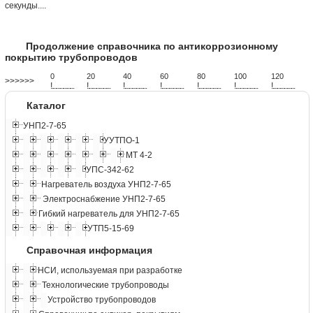
секунды....
Продолжение справочника по антикоррозионному
покрытию трубопроводов
0
20
40
60
80
100
120
>>>>>>
!
.
.
.
.
.
.
.
.
.
.
.
.
.
.
.
.
.
.
.
!
.
.
.
.
.
.
.
.
.
.
.
.
.
.
.
.
.
.
.
!
.
.
.
.
.
.
.
.
.
.
.
.
.
.
.
.
.
.
.
!
.
.
.
.
.
.
.
.
.
.
.
.
.
.
.
.
.
.
.
!
.
.
.
.
.
.
.
.
.
.
.
.
.
.
.
.
.
.
.
!
.
.
.
.
.
.
.
.
.
.
.
.
.
.
.
.
.
.
.
!
.
.
.
.
.
.
.
.
.
.
.
.
.
.
.
.
.
.
.
Каталог
УНП2-7-65
УУТПО-1
МТ 4-2
УПС-342-62
Нагреватель воздуха УНП2-7-65
Электроснабжение УНП2-7-65
Гибкий нагреватель для УНП2-7-65
УТП5-15-69
Справочная информация
НСИ, используемая при разработке
Технологические трубопроводы
Устройство трубопроводов