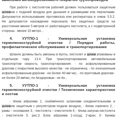
При работе с пистолетом рабочий должен пользоваться защитным
шлем
ом с подачей воздуха для дыхания и рукавицами или перчатками.
Допускается использование противогаза или респиратора и очков. 5.5.2.
Не допускается нахождение персонала без защитных средств на
расстоянии менее 5 метров от работающего пистолета, а с подветренной
стороны - менее 10 метро...
4. УУТПО-1 - Универсальная установка
термопескоструйной очистки / Порядок работы,
профилактическое обслуживание и транспортирование
Шланги должны быть увязаны в бухты, пистолет и
шлем
упакованы в
отдельную тару. 13.4. При транспортировании автомобильным
транспортом скорость транспортирования: - по асфальтированным
дорогам с покрытием высокого качества - не ограничена; - по изношенным
асфальтированным дорогам - не более 40 км/ час; - по грунтовым дорогам -
не более 20 км/час; по бездорожью - не бо...
5. УУТПО-1 - Универсальная установка
термопескоструйной очистки / Технические характеристики
и состав
- блока абразива 1, снабжённого шлангами соединительными и
шлем
ом защитным с регулятором подачи воздуха; - блока горючего 2; -
рамы – основания 3; - пистолета – очистителя 4; - блока запуска пистолета
- очистителя 5. рис.3. Блок абразива 1-сосуд; 2-кран; 3- бункер