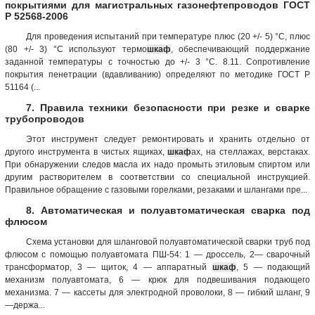
покрытиями для магистральных газонефтепроводов ГОСТ
Р 52568-2006
Для проведения испытаний при температуре плюс (20 +/- 5) °C, плюс
(80 +/- 3) °C используют термо
шкаф
, обеспечивающий поддержание
заданной температуры с точностью до +/- 3 °C. 8.11. Сопротивление
покрытия пенетрации (вдавливанию) определяют по методике ГОСТ Р
51164 (...
7. Правила техники безопасности при резке и сварке
трубопроводов
Этот инструмент следует ремонтировать и хранить отдельно от
другого инструмента в чистых ящиках,
шкаф
ах, на стеллажах, верстаках.
При обнаружении следов масла их надо промыть этиловым спиртом или
другим растворителем в соответствии со специальной инструкцией.
Правильное обращение с газовыми горелками, резаками и шлангами пре...
8. Автоматическая и полуавтоматическая сварка под
флюсом
Схема установки для шланговой полуавтоматической сварки труб под
флюсом с помощью полуавтомата ПШ-54: 1 — дроссель, 2— сварочный
трансформатор, 3 — щиток, 4 — аппаратный
шкаф
, 5 — подающий
механизм полуавтомата, 6 — крюк для подвешивания подающего
механизма. 7 — кассеты для электродной проволоки, 8 — гибкий шланг, 9
—держа...