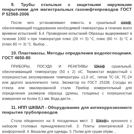
9. Трубы стальные с защитными наружными
покрытиями для магистральных газонефтепроводов ГОСТ
Р 52568-2006
После чего устанавливают емкость в сушильный
шкаф
,
обеспечивающий поддержание необходимой температуры в течение всего
времени испытаний. Б.4. Проведение испытаний Образцы выдерживают в
течение 1000 ч при температуре плюс (20 +/- 5) °C, плюс (60 +/- 3) °C и
(плюс 80 +/- 3) °C. Выбор ...
10. Пластмассы. Методы определения водопоглощения.
ГОСТ 4650-80
ПРИБОРЫ, ПОСУДА И РЕАКТИВЫ
Шкаф
сушильный,
обеспечивающий температуру (50 ± 2) оС. Термостат жидкостный с
погрешностью регулирования температуры ±1,0 оС, типов ТС-16, ТС-24
или другого аналогичного типа. Эксикатор по ГОСТ 25336. Сосуды из
стекла или эмалированной стали. Прибор измерительный для
определения размеров образца (длины, толщины) с погрешностью
измерения не более 0,1 мм. Вода дисти...
11. НПП ШКВАЛ - Оборудование для антикоррозионного
покрытия трубопроводов
Стола обеденного на 6 посадочных мест. 2.
Шкаф
а кухонного с
набором столовых принадлежностей. 3. Плиты электрической 2-х
конфорочной. 4. Вешалки для одежды. 5. Полки для сушки обуви....