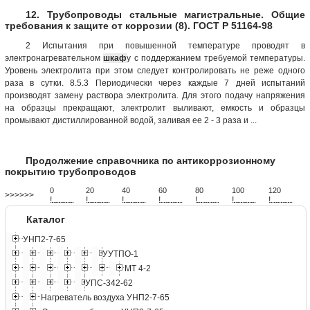
12. Трубопроводы стальные магистральные. Общие
требования к защите от коррозии (8). ГОСТ Р 51164-98
2 Испытания при повышенной температуре проводят в
электронагревательном
шкаф
у с поддержанием требуемой температуры.
Уровень электролита при этом следует контролировать не реже одного
раза в сутки. 8.5.3 Периодически через каждые 7 дней испытаний
производят замену раствора электролита. Для этого подачу напряжения
на образцы прекращают, электролит выливают, емкость и образцы
промывают дистиллированной водой, заливая ее 2 - 3 раза и ...
Продолжение справочника по антикоррозионному
покрытию трубопроводов
0
20
40
60
80
100
120
>>>>>>
!
.
.
.
.
.
.
.
.
.
.
.
.
.
.
.
.
.
.
.
!
.
.
.
.
.
.
.
.
.
.
.
.
.
.
.
.
.
.
.
!
.
.
.
.
.
.
.
.
.
.
.
.
.
.
.
.
.
.
.
!
.
.
.
.
.
.
.
.
.
.
.
.
.
.
.
.
.
.
.
!
.
.
.
.
.
.
.
.
.
.
.
.
.
.
.
.
.
.
.
!
.
.
.
.
.
.
.
.
.
.
.
.
.
.
.
.
.
.
.
!
.
.
.
.
.
.
.
.
.
.
.
.
.
.
.
.
.
.
.
Каталог
УНП2-7-65
УУТПО-1
МТ 4-2
УПС-342-62
Нагреватель воздуха УНП2-7-65