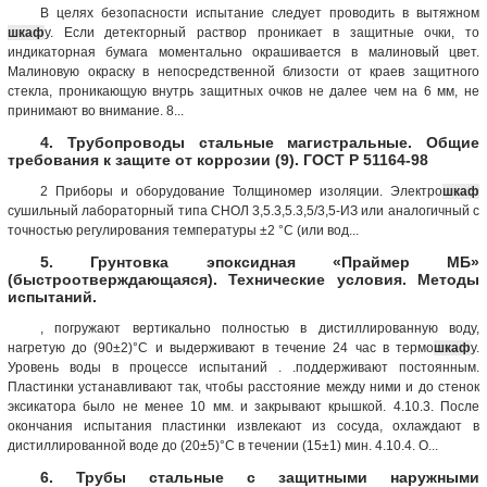
В целях безопасности испытание следует проводить в вытяжном
шкаф
у. Если детекторный раствор проникает в защитные очки, то
индикаторная бумага моментально окрашивается в малиновый цвет.
Малиновую окраску в непосредственной близости от краев защитного
стекла, проникающую внутрь защитных очков не далее чем на 6 мм, не
принимают во внимание. 8...
4. Трубопроводы стальные магистральные. Общие
требования к защите от коррозии (9). ГОСТ Р 51164-98
2 Приборы и оборудование Толщиномер изоляции. Электро
шкаф
сушильный лабораторный типа СНОЛ 3,5.3,5.3,5/3,5-ИЗ или аналогичный с
точностью регулирования температуры ±2 °С (или вод...
5. Грунтовка эпоксидная «Праймер МБ»
(быстроотверждающаяся). Технические условия. Методы
испытаний.
, погружают вертикально полностью в дистиллированную воду,
нагретую до (90±2)°С и выдерживают в течение 24 час в термо
шкаф
у.
Уровень воды в процессе испытаний . .поддерживают постоянным.
Пластинки устанавливают так, чтобы расстояние между ними и до стенок
эксикатора было не менее 10 мм. и закрывают крышкой. 4.10.3. После
окончания испытания пластинки извлекают из сосуда, охлаждают в
дистиллированной воде до (20±5)°С в течении (15±1) мин. 4.10.4. О...
6. Трубы стальные с защитными наружными