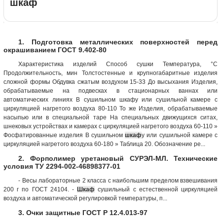
шкаф
1. Подготовка металлических поверхностей перед
окрашиванием ГОСТ 9.402-80
Характеристика изделий Способ сушки Температура, °С
Продолжительность, мин Толстостенные и крупногабаритные изделия
сложной формы Обдувка сжатым воздухом 15-33 До высыхания Изделия,
обрабатываемые на подвесках в стационарных ваннах или
автоматических линиях В сушильном шкафу или сушильной камере с
циркуляцией нагретого воздуха 80-110 То же Изделия, обрабатываемые
насыпью или в специальной таре На специальных движущихся ситах,
шнековых устройствах и камерах с циркуляцией нагретого воздуха 60-110 »
Фосфатированные изделия В сушильном
шкаф
у или сушильной камере с
циркуляцией нагретого воздуха 60-180 » Таблица 20. Обозначение ре...
2. Форполимер уретановый СУРЭЛ-МЛ. Технические
условия ТУ 2294-002-46898377-01
- Весы лабораторные 2 класса с наибольшим пределом взвешивания
200 г по ГОСТ 24104. -
Шкаф
сушильный с естественной циркуляцией
воздуха и автоматической регулировкой температуры, п...
3. Очки защитные ГОСТ Р 12.4.013-97