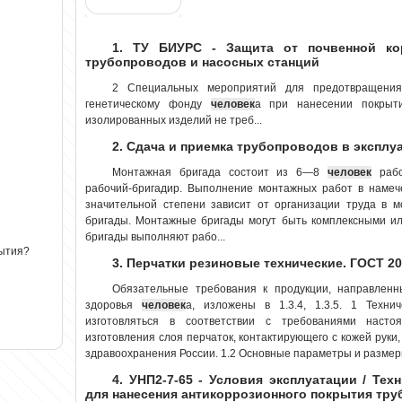
1. ТУ БИУРС - Защита от почвенной ко
трубопроводов и насосных станций
2 Специальных мероприятий для предотвращения
генетическому фонду
человек
а при нанесении покрыт
изолированных изделий не треб...
2. Сдача и приемка трубопроводов в эксплу
Монтажная бригада состоит из 6—8
человек
рабо
рабочий-бригадир. Выполнение монтажных работ в намеч
значительной степени зависит от организации труда в 
бригады. Монтажные бригады могут быть комплексными и
бригады выполняют рабо...
рытия?
3. Перчатки резиновые технические. ГОСТ 20
Обязательные требования к продукции, направлен
здоровья
человек
а, изложены в 1.3.4, 1.3.5. 1 Техн
изготовляться в соответствии с требованиями насто
изготовления слоя перчаток, контактирующего с кожей руки
здравоохранения России. 1.2 Основные параметры и размеры 
4. УНП2-7-65 - Условия эксплуатации / Тех
для нанесения антикоррозионного покрытия тр