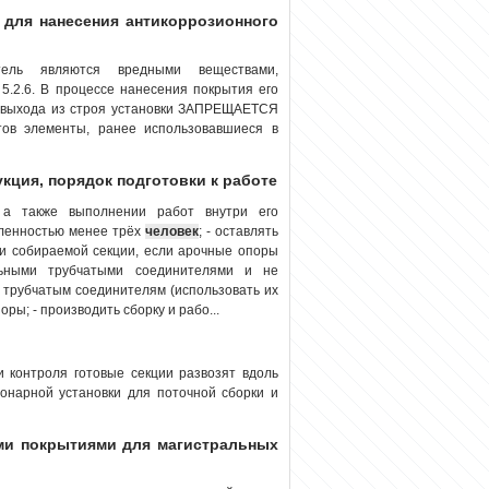
и для нанесения антикоррозионного
тель являются вредными веществами,
 5.2.6. В процессе нанесения покрытия его
е выхода из строя установки ЗАПРЕЩАЕТСЯ
тов элементы, ранее использовавшиеся в
укция, порядок подготовки к работе
, а также выполнении работ внутри его
сленностью менее трёх
человек
; - оставлять
ли собираемой секции, если арочные опоры
ьными трубчатыми соединителями и не
 трубчатым соединителям (использовать их
ры; - производить сборку и рабо...
и контроля готовые секции развозят вдоль
ионарной установки для поточной сборки и
ми покрытиями для магистральных