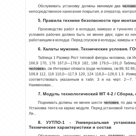
Обслуживать установку должны минимум два
челове
непосредственное нанесение покрытия, и оператор, контрол
5. Правила техники безопасности при монт
Производство работ в колодцах, камерах и туннелях
условиях рабочих должно быть не менее двух; один из ни
работающим в колодце. Перед спуском в колодцы, камеры и т
6. Халаты мужские. Технические условия. ГО
Таблица 1 Размер Рост типовой фигуры человека, см И
166,9 170, 176 167,0—178,9 182, 188 179,0—191,0 Табли
человек
а, см Интервал обхвата груди человека, см 88, 92 8
109,9 112, 116 110,0—117,9 120, 124 118,0—126,0 1.3. Изм
соответствовать указанным в табл. З и на черт. 2—7.
Наименован...
7. Модуль технологический МТ 4-2 / Сборка,
Поднимать должны не менее шести
человек
, по два 
Установка тента на каркас модуля. Перед установкой тента
Ли...
8. УУТПО-1 - Универсальная установка
Технические характеристики и состав
Обслуживать установку должны два
человек
а, спе