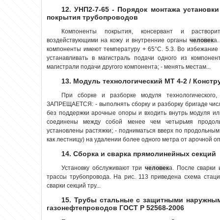
12. УНП2-7-65 - Порядок монтажа установк
покрытия трубопроводов
Компоненты покрытия, консервант и раствори
воздействующими на кожу и внутренние органы
человек
а.
компоненты имеют температуру + 65°С. 5.3. Во избежани
устанавливать в магистраль подачи одного из компонен
магистрали подачи другого компонента; - менять местам...
13. Модуль технологический МТ 4-2 / Констр
При сборке и разборке модуля технологического
ЗАПРЕЩАЕТСЯ: - выполнять сборку и разборку бригаде чи
без поддержки арочные опоры и входить внутрь модуля и
соединены между собой менее чем четырьмя продол
установлены растяжки; - подниматься вверх по продольным
как лестницу) на удалении более одного метра от арочной опо
14. Сборка и сварка прямолинейных секций
Установку обслуживают три
человек
а. После сварки 
трассы трубопровода. На рис. 113 приведена схема стац
сварки секций тру...
15. Трубы стальные с защитными наружны
газонефтепроводов ГОСТ Р 52568-2006