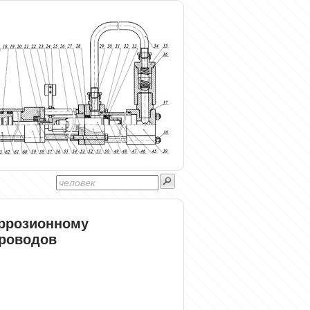
оррозионному
роводов