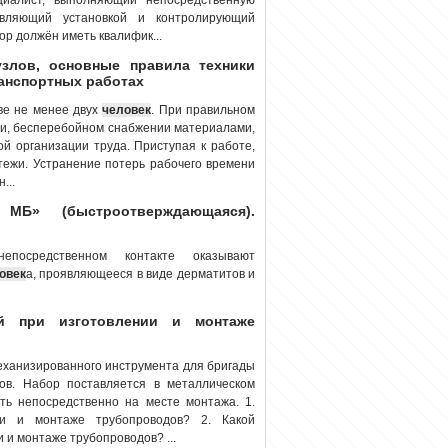
равляющий установкой и контролирующий
ор должён иметь квалифик...
узлов, основные правила техники
ранспортных работах
ве не менее двух
человек
. При правильном
ми, бесперебойном снабжении материалами,
й организации труда. Приступая к работе,
тежи. Устранение потерь рабочего времени
...
МБ» (быстроотверждающаяся).
епосредственном контакте оказывают
овек
а, проявляющееся в виде дерматитов и
ый при изготовлении и монтаже
механизированного инструмента для бригады
дов. Набор поставляется в металлическом
ать непосредственно на месте монтажа. 1.
ии и монтаже трубопроводов? 2. Какой
и монтаже трубопроводов? ...