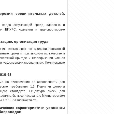
ррозии соединительных деталей,
 вреда окружающей среде, здоровью и
ия БИУРС, хранении и транспортировке
атацию, организация труда
чих, возглавляет ее квалифицированный
енные сроки и при высоком их качестве в
монтажной бригаде и квалификации членов
ли узкоспециализированными. Комплексные
010-93
ные на обеспечение ее безопасности для
ические требования 1.1 Перчатки должны
ящего стандарта. Рецептура смеси для
, должна быть согласована с Министерством
1.2.1 В зависимости от...
нические характеристики установки
убопроводов