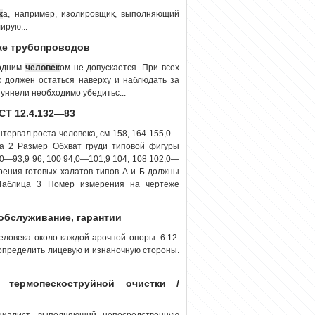
к
а, например, изолировщик, выполняющий
ирую...
аже трубопроводов
 одним
человек
ом не допускается. При всех
х должен остаться наверху и наблюдать за
уннели необходимо убедитьс...
СТ 12.4.132—83
нтервал роста человека, см 158, 164 155,0—
ца 2 Размер Обхват груди типовой фигуры
6,0—93,9 96, 100 94,0—101,9 104, 108 102,0—
ерения готовых халатов типов А и Б должны
 Таблица 3 Номер измерения на чер­теже
 обслуживание, гарантии
человека около каждой арочной опоры. 6.12.
 определить лицевую и изнаночную стороны.
 термопескоструйной очистки /
циалист, выполняющий непосредственную