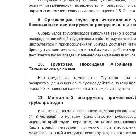
очистку металлической поверхности, и оператор, уп
нормальное течение технологического процесса. 1.5. Операт
9. Организация труда при изготовлении 
безопасности при погрузочно-разгрузочных и т
Сборку узлов трубопроводов выполняет звено в соста
распределении общей трудоемкости работ между ее члена
инструментом и приспособлениями бригада достигает четко
бригадир должен иметь наряд и необходимые рабочие чер
достигается путем предварительного ознакомления всех член
10. Грунтовка эпоксидная «Праймер 
Технические условия
Неотвержденные компоненты Грунтовки при н
раздражающее и сенсибелизирующее действие на кожу
чел
экзем. 2.3. В процессе нанесения и отверждения Грунтовк...
11. Монтажный инструмент, применяем
трубопроводов
В настоящее время освоен выпуск наборов ручного и 
(7—8
человек
) по монтажу технологических трубопрово
ящике, который служит верстаком; его можно устанавлив
Какой ручной инструмент применяют при изготовлен
механизированный инструмент используют при изготовлении 