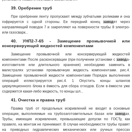
39. Оребрение труб
При оребрении ленту пропускают между зубчатыми роликами и она
гофрируется с одной стороны. Ее передний конец
завод
ят через
направляющий поводок 7 и закрепляют на поверхности трубы 8 электро-
или газосварк...
40. УНП2-7-65 - Замещение промывочной или
консервирующей жидкостей компонентами
Замещение промывочной или консервирующей жидкостей
компонентами После расконсервации (при получении установки с
завод
а-
изготовителя или длительного хранения) необходимо заменить в
магистралях установки промывочную жидкость компонентами. рис.4.
Замещение промывочной жидкости компонентами Порядок выполнения
операций иллюстрируется рис.4. 1 Опустить концы шлангов
циркуляционного блока в ёмкость для сбора отходов. Если в ёмкости уже
содержится какая-либо жидкость, то концы шл...
41. Очистка и правка труб
Правка труб от продольных искривлений не входит в основные
операции, выполняемые на трубозаготовительных базах или
завод
ах.
Трубы, имеющие искривления, превышающие допуски по ГОСТу, как
правило, на монтаж не принимают. В случае необходимости трубы правят
на приводных гидравлических механических или ручных прессах