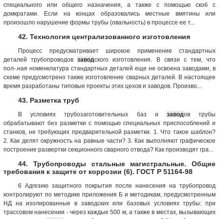
специального или общего назначения, а также с помощью скоб с
домкратами. Если на концах образовались местные вмятины или
произошло нарушение формы трубы (овальность) в процессе ее т...
42. Технология централизованного изготовления
Процесс предусматривает широкое применение стандартных
деталей трубопроводов
завод
ского изготовления. В связи с тем, что
пол-.ная номенклатура стандартных деталей еще не освоена заводами, в
схеме предусмотрено также изготовление сварных деталей. В настоящее
время разработаны типовые проекты этих цехов и заводов. Произво...
43. Разметка труб
В условиях трубозаготовительных баз и
завод
ов трубы
обрабатывают без разметки с помощью специальных приспособлений и
станков, не требующих предварительной разметки. 1. Что такое шаблон?
2. Как делят окружность на равные части? 3. Как выполняют графическое
построение развертки секционного сварного отвода? Как производят гра...
44. Трубопроводы стальные магистральные. Общие
требования к защите от коррозии (6). ГОСТ Р 51164-98
6 Адгезию защитного покрытия после нанесения на трубопровод
контролируют по методике приложения Б и методикам, предусмотренным
НД на изолированные в заводских или базовых условиях трубы: при
трассовом нанесении - через каждые 500 м, а также в местах, вызывающих