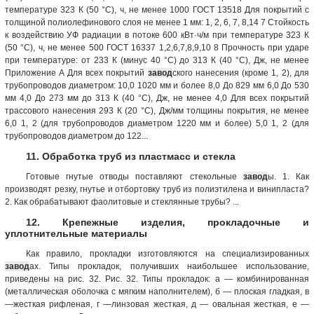
температуре 323 К (50 °С), ч, не менее 1000 ГОСТ 13518 Для покрытий с
толщиной полиолефинового слоя не менее 1 мм: 1, 2, 6, 7, 8,14 7 Стойкость
к воздействию УФ радиации в потоке 600 кВт·ч/м при температуре 323 К
(50 °С), ч, не менее 500 ГОСТ 16337 1,2,6,7,8,9,10 8 Прочность при ударе
при температуре: от 233 К (минус 40 °С) до 313 К (40 °С), Дж, не менее
Приложение A Для всех покрытий
завод
ского нанесения (кроме 1, 2), для
трубопроводов диаметром: 10,0 1020 мм и более 8,0 До 829 мм 6,0 До 530
мм 4,0 До 273 мм до 313 К (40 °С), Дж, не менее 4,0 Для всех покрытий
трассового нанесения 293 К (20 °С), Дж/мм толщины покрытия, не менее
6,0 1, 2 (для трубопроводов диаметром 1220 мм и более) 5,0 1, 2 (для
трубопроводов диаметром до 122...
11. Обработка труб из пластмасс и стекла
Готовые гнутые отводы поставляют стекольные
завод
ы. 1. Как
производят резку, гнутье и отбортовку труб из полиэтилена и винипласта?
2. Как обрабатывают фаолитовые и стеклянные трубы? ...
12. Крепежные изделия, прокладочные и
уплотнительные материалы
Как правило, прокладки изготовляются на специализированных
завод
ах. Типы прокладок, получивших наибольшее использование,
приведены на рис. 32. Рис. 32. Типы прокладок: а — комбинированная
(металлическая оболочка с мягким наполнителем), б — плоская гладкая, в
—жесткая рифленая, г —линзовая жесткая, д — овальная жесткая, е —