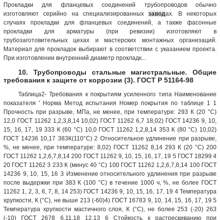
Прокладки для фланцевых соединений трубопроводов обычно
изготовляют серийно на специализированных
завод
ах. В некоторых
случаях прокладки для фланцевых соединений, а также фасонные
прокладки для арматуры (при ревизии) изготовляют в
трубозаготовительных цехах и мастерских монтажных организаций.
Материал для прокладок выбирают в соответствии с указанием проекта.
При изготовлении внутренний диаметр прокладк...
10. Трубопроводы стальные магистральные. Общие
требования к защите от коррозии (3). ГОСТ Р 51164-98
Таблица2- Требования к покрытиям усиленного типа Наименование
показателя ' Норма Метод испытания Номер покрытия по таблице 1 1
Прочность при разрыве, МПа, не менее, при температуре: 293 К (20 °С)
12,0 ГОСТ 11262 1,2,3,8,14 10,02) ГОСТ 11262 6,7 18,02) ГОСТ 14236 9, 10,
15, 16, 17, 19 333 К (60 °С) 10,0 ГОСТ 11262 1,2,8,14 353 К (80 °С) 10,02)
ГОСТ 14236 10,17 383К(110°С) 2 Относительное удлинение при разрыве,
%, не менее, при температуре: 8,02) ГОСТ 11262 8,14 293 К (20 °С) 200
ГОСТ 11262 1,2,6,7,8,14 200 ГОСТ 11262 9, 10, 15, 16, 17, 19 5 ГОСТ 18299 4
20 ГОСТ 11262 3 233 К (минус 40 °С) 100 ГОСТ 11262 1,2,6,7,8,14 100 ГОСТ
14236 9, 10, 15, 16 3 Изменение относительного удлинения при разрыве
после выдержки при 383 К (100 °С) в течение 1000 ч, %, не более ГОСТ
11262 1, 2, 3, 6, 7, 8, 14 253) ГОСТ 14236 9, 10, 15, 16, 17, 19 4 Температура
хрупкости, К (°С), не выше 213 (-60)4) ГОСТ 16783 9, 10, 14, 15, 16, 17, 19 5
Температура хрупкости мастичного слоя, К (°С), не более 253 (-20) 263
(-10) ГОСТ 2678 6,11,18 12,13 6 Стойкость к растрескиванию при