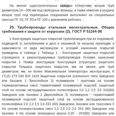
На многих судостроительных
завод
ах отбортовку концов труб
диаметром 14—300 мм под свободные фланцы, а также обжатие и раздачу
концов труб под переходные соединения выполняют на специальных
прессах ПГ-25, ПГ-50 и ПГ-100 с давлением рабочего ...
25. Трубопроводы стальные магистральные. Общие
требования к защите от коррозии (2). ГОСТ Р 51164-98
1 Конструкция защитных покрытий трубопроводов при их подземной,
подводной (с заглублением в дно) и наземной (в насыпи) прокладке в
зависимости от вида материалов и условий нанесения покрытий
приведены в таблице 1 Таблица 1 - Конструкция защитных покрытий
строящихся и реконструируемых трубопроводов Условия нанесения
покрытия 1 Номер конструкции Конструкция (структура) защитного
покрытия Толщина защитного покрытия, мм, не менее, для труб
диаметром, мм, не более Максимальная температура эксплуатации, К
(°С)2) 273 530 820 1420 Защитные покрытия усиленного типа Заводское
или базовое 1 Трехслойное 3) полимерное ': грунтовка на основе
термореактивных смол; термоплавкий полимерный подслой; защитный
слой на основе экструдированного полиолефина 2,0 2,2 2,5 3,0 333(60)
Заводское или базовое 2 Двухслойное 3) полимерное ': термоплавкий
полимерный подслой; защитный слой на основе экструдированного
полиолефина 2,0 2,2 2,5 3,0 333 (60) Заводское, базовое или трассовое 3
На основе полиуретановых смол 1,5 2,0 2,0 2,0 353 (80) Заводское или
базовое 4 На основе эпоксидных красок 0,35 - 353(80) Заводское или