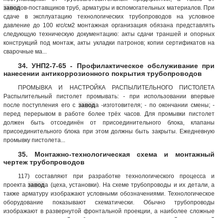
завод
ов-поставщиков труб, арматуры и вспомогательных материалов. При
сдаче в эксплуатацию технологических трубопроводов на условное
давление до 100 кгс/см2 монтажная организация обязана представлять
следующую техническую документацию: акты сдачи траншей и опорных
конструкций под монтаж, акты укладки патронов; копии сертификатов на
сварочные ма...
34. УНП2-7-65 - Профилактическое обслуживание при
нанесении антикоррозионного покрытия трубопроводов
ПРОМЫВКА И НАСТРОЙКА РАСПЫЛИТЕЛЬНОГО ПИСТОЛЕТА
Распылительный пистолет промывать: - при использовании впервые
после поступления его с
завод
а -изготовителя; - по окончании смены; -
перед перерывом в работе более трёх часов. Для промывки пистолет
должен быть отсоединён от присоединительного блока, клапаны
присоединительного блока при этом должны быть закрыты. Ежедневную
промывку пистолета...
35. Монтажно-технологическая схема и монтажный
чертеж трубопроводов
117) составляют при разработке технологического процесса и
проекта
завод
а (цеха, установки). На схеме трубопроводы и их детали, а
также арматуру изображают условными обозначениями. Технологическое
оборудование показывают схематически. Обычно трубопроводы
изображают в развернутой фронтальной проекции, а наиболее сложные