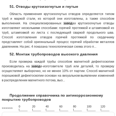
51. Отводы крутоизогнутые и гнутые
Область применения крутоизогнутых отводов определяется типом
труб и маркой стали, из которой они изготовлены, а также способом
выполнения. На специализированных
завод
ах крутоизогнутые отводы
изготовляют несколькими способами: горячей протяжкой и штамповкой из
труб, штамповкой из листа с последующей сваркой продольного шва.
Способ изготовления отводов горячей протяжкой по сердечнику
представляет собой оригинальный процесс горячей обработки металлов
давлением. На рис. 4 показана технологическая схема этого п...
52. Монтаж трубопроводов высокого давления
Если проверка каждой трубы способом магнитной дефектоскопии
производилась на
завод
е-изготовителе труб или деталей, то проверку
осуществляют выборочно, но не менее 10% от партии. Способ магнитной
порошковой дефектоскопии основан на визуальном выявлении изменений
в распределении магнитного потока, выз...
Продолжение справочника по антикоррозионному
покрытию трубопроводов
0
20
40
60
80
100
120
>>>>>>
!
.
.
.
.
.
.
.
.
.
.
.
.
.
.
.
.
.
.
.
!
.
.
.
.
.
.
.
.
.
.
.
.
.
.
.
.
.
.
.
!
.
.
.
.
.
.
.
.
.
.
.
.
.
.
.
.
.
.
.
!
.
.
.
.
.
.
.
.
.
.
.
.
.
.
.
.
.
.
.
!
.
.
.
.
.
.
.
.
.
.
.
.
.
.
.
.
.
.
.
!
.
.
.
.
.
.
.
.
.
.
.
.
.
.
.
.
.
.
.
!
.
.
.
.
.
.
.
.
.
.
.
.
.
.
.
.
.
.
.