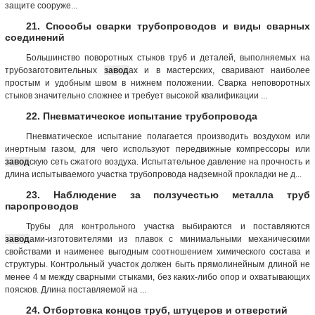
защите сооруже...
21. Способы сварки трубопроводов и виды сварных
соединений
Большинство поворотных стыков труб и деталей, выполняемых на
трубозаготовительных
завод
ах и в мастерских, сваривают наиболее
простым и удобным швом в нижнем положении. Сварка неповоротных
стыков значительно сложнее и требует высокой квалификации ...
22. Пневматическое испытание трубопровода
Пневматическое испытание полагается производить воздухом или
инертным газом, для чего используют передвижные компрессоры или
завод
скую сеть сжатого воздуха. Испытательное давление на прочность и
длина испытываемого участка трубопровода надземной прокладки не д...
23. Наблюдение за ползучестью металла труб
паропроводов
Трубы для контрольного участка выбираются и поставляются
завод
ами-изготовителями из плавок с минимальными механическими
свойствами и наименее выгодным соотношением химического состава и
структуры. Контрольный участок должен быть прямолинейным длиной не
менее 4 м между сварными стыками, без каких-либо опор и охватывающих
поясков. Длина поставляемой на ...
24. Отбортовка концов труб, штуцеров и отверстий