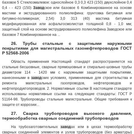
базовое 5 Стеклоэмалевое: однослойное 0,3 0,3 423 (150) двухслойное 0,4
0,4 - - 423 (150)
Завод
ское или базовое 6 Комбинированное на основе
мастики и экструдированного полиолефина: грунтовка битумная или
битумно-полимерная; 2,54) 3,0 313 (40) мастика битумная
модифицированная или асфальтосмолистая толщиной 0,8 - 1,0 мм;
защитный слой на основе экструдированного полиолефина Заводское или
базовое 7 Комбинированное на ...
26. Трубы стальные с защитными наружными
покрытиями для магистральных газонефтепроводов ГОСТ
Р 52568-2006
Область применения Настоящий стандарт распространяется на
стальные бесшовные, сварные прямошовные и спирально-шовные трубы
диаметром 114 - 1420 мм с наружными защитными покрытиями,
нанесенными в
завод
ских условиях, применяемые для строительства и
ремонта магистральных газопроводов, нефтепроводов и
нефтепродуктопроводов. 2. Нормативные ссылки В настоящем стандарте
использованы нормативные ссылки на следующие стандарты: ГОСТ Р
51164-98. Трубопроводы стальные магистральные. Общие требования к
защите от коррозии...
27. Сварка трубопроводов высокого давления,
термообработка сварных соединений трубопроводов
На трубозаготовительных
завод
ах или в цехах термообработку
сварных соединений элементов и узлов трубопроводов (без арматуры)