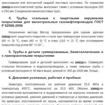
прессования или контактной сваркой листовых заготовок. По нормалям
завод
ов-изготовителей трубы выпускают также с условным проходом 200
и 250 мм. Соединения винипластовых труб...
4. Трубы стальные с защитными наружными
покрытиями для магистральных газонефтепроводов ГОСТ
Р 52568-2006
Назначение метода Метод предназначен для оценки адгезии
завод
ского защитного покрытия к стали при температуре испытания плюс
(60 +/- 3) °C, плюс (80 +/- 3) °C и плюс (110 +/- 2) °C при отслаивании
покрытия под углом 90° +/-10°...
5. Трубы и детали гуммированные, биметаллические и
с лакокрасочными покрытиями
Гуммирование труб и деталей выполняют на
завод
ах. Гуммируют
стальные бесшовные и водогазопроводные, а также сварные трубы с
условным проходом от 40 мм и выше, длиной от 300 до 2000 мм. Толщи...
6. Давления условные, рабочие и пробные
Арматура, изготовленная на рабочее давление 25,0 МПа и
температуру 400°С, маркируется: ру 25,0 400. Обычно
завод
ом-
изготовителем выплавляются и выдавливаются на корпусах значения на
условных давлений, рабочих давлений и температур и пробках давлений.
На арматуре, изготовленной из чугуна, наплавляется во время отливки