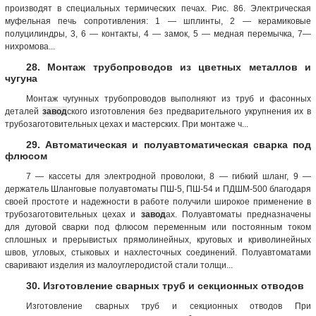
производят в специальных термических печах. Рис. 86. Электрическая
муфельная печь сопротивления: 1 — шплинты, 2 — керамиковые
полуцилиндры, 3, 6 — контакты, 4 — замок, 5 — медная перемычка, 7—
нихромова...
28. Монтаж трубопроводов из цветных металлов и
чугуна
Монтаж чугунных трубопроводов выполняют из труб и фасонных
деталей
завод
ского изготовления без предварительного укрупнения их в
трубозаготовительных цехах и мастерских. При монтаже ч...
29. Автоматическая и полуавтоматическая сварка под
флюсом
7 — кассеты для электродной проволоки, 8 — гибкий шланг, 9 —
держатель Шланговые полуавтоматы ПШ-5, ПШ-54 и ПДШМ-500 благодаря
своей простоте и надежности в работе получили широкое применение в
трубозаготовительных цехах и
завод
ах. Полуавтоматы предназначены
для дуговой сварки под флюсом переменным или постоянным током
сплошных и прерывистых прямолинейных, круговых и криволинейных
швов, угловых, стыковых и нахлесточных соединений. Полуавтоматами
сваривают изделия из малоуглеродистой стали толщи...
30. Изготовление сварных труб и секционных отводов
Изготовление сварных труб и секционных отводов При