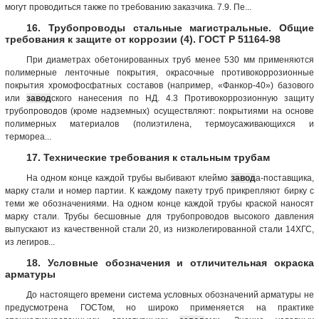
могут проводиться также по требованию заказчика. 7.9. Пе...
16. Трубопроводы стальные магистральные. Общие
требования к защите от коррозии (4). ГОСТ Р 51164-98
При диаметрах обетонированных труб менее 530 мм применяются
полимерные ленточные покрытия, окрасочные противокоррозионные
покрытия хромофосфатных составов (например, «Фанкор-40») базового
или
завод
ского нанесения по НД. 4.3 Противокоррозионную защиту
трубопроводов (кроме надземных) осуществляют: покрытиями на основе
полимерных материалов (полиэтилена, термоусаживающихся и
термореа...
17. Технические требования к стальным трубам
На одном конце каждой трубы выбивают клеймо
завод
а-поставщика,
марку стали и номер партии. К каждому пакету труб прикрепляют бирку с
теми же обозначениями. На одном конце каждой трубы краской наносят
марку стали. Трубы бесшовные для трубопроводов высокого давления
выпускают из качественной стали 20, из низколегированной стали 14ХГС,
из легиров...
18. Условные обозначения и отличительная окраска
арматуры
До настоящего времени система условных обозначений арматуры не
предусмотрена ГОСТом, но широко применяется на практике