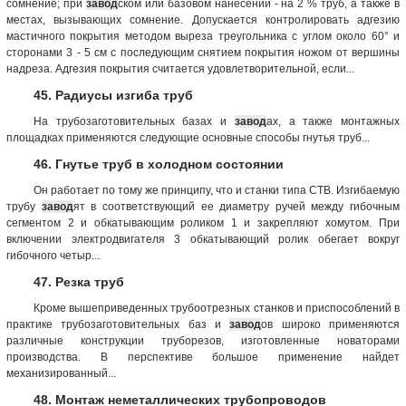
сомнение; при
завод
ском или базовом нанесении - на 2 % труб, а также в
местах, вызывающих сомнение. Допускается контролировать адгезию
мастичного покрытия методом выреза треугольника с углом около 60° и
сторонами 3 - 5 см с последующим снятием покрытия ножом от вершины
надреза. Адгезия покрытия считается удовлетворительной, если...
45. Радиусы изгиба труб
На трубозаготовительных базах и
завод
ах, а также монтажных
площадках применяются следующие основные способы гнутья труб...
46. Гнутье труб в холодном состоянии
Он работает по тому же принципу, что и станки типа СТВ. Изгибаемую
трубу
завод
ят в соответствующий ее диаметру ручей между гибочным
сегментом 2 и обкатывающим роликом 1 и закрепляют хомутом. При
включении электродвигателя 3 обкатывающий ролик обегает вокруг
гибочного четыр...
47. Резка труб
Кроме вышеприведенных трубоотрезных станков и приспособлений в
практике трубозаготовительных баз и
завод
ов широко применяются
различные конструкции труборезов, изготовленные новаторами
производства. В перспективе большое применение найдет
механизированный...
48. Монтаж неметаллических трубопроводов