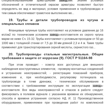
специализированными арматурными
завод
ами. Знание условных
обозначений и отличительной окраски арматуры позволяет быстро
определять ее вид и материал, условия применения в трубопроводах и
тем самым обеспечивает грамотное выполнение мо...
19. Трубы и детали трубопроводов из чугуна и
специальных сплавов
Фланцевые чугунные трубы изготовляют на условное давление до 16
кгс/см2 по техническим условиям
завод
а-изготовителя из серого чугуна
марки не ниже Сч. 15-32. Трубы изготовляют с условным проходом от 50 до
1000 мм с толщиной стенки от 7,5 до 30 мм длиной 2,3 и 4 ж. Такие трубы
применяют для транспортирования серной кислоты, сернистого газ...
20. Трубопроводы стальные магистральные. Общие
требования к защите от коррозии (9). ГОСТ Р 51164-98
При этом проводят: - осмотр всех доступных для внешнего
наблюдения конструктивных элементов; - проверку контактных соединений
и устранение неисправностей; - регистрацию показаний приборов,
изменение и, при необходимости, регулировку потенциала на
трубопроводе в точке дренажа; - техническое обслуживание в
соответствии с требованиями инструкции по эксплуатации
завод
а-
изготовителя. Все виды неисправностей и отказов в работе следует
фиксировать в полевом журнале с указанием времени их обнаружения,
способа и времени устранения согласно НД. И. 11 Производственное
оборудование, применяемое при проведении работ по комплексной