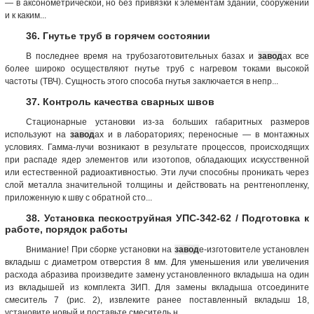
— в аксонометрической, но без привязки к элементам зданий, сооружений
и к каким...
36. Гнутье труб в горячем состоянии
В последнее время на трубозаготовительных базах и
завод
ах все
более широко осуществляют гнутье труб с нагревом токами высокой
частоты (ТВЧ). Сущность этого способа гнутья заключается в непр...
37. Контроль качества сварных швов
Стационарные установки из-за больших габаритных размеров
используют на
завод
ах и в лабораториях; переносные — в монтажных
условиях. Гамма-лучи возникают в результате процессов, происходящих
при распаде ядер элементов или изотопов, обладающих искусственной
или естественной радиоактивностью. Эти лучи способны проникать через
слой металла значительной толщины и действовать на рентгенопленку,
приложенную к шву с обратной сто...
38. Установка пескоструйная УПС-342-62 / Подготовка к
работе, порядок работы
Внимание! При сборке установки на
завод
е-изготовителе установлен
вкладыш с диаметром отверстия 8 мм. Для уменьшения или увеличения
расхода абразива произведите замену установленного вкладыша на один
из вкладышей из комплекта ЗИП. Для замены вкладыша отсоедините
смеситель 7 (рис. 2), извлеките ранее поставленный вкладыш 18,
установите новый и поставьте смеситель н...