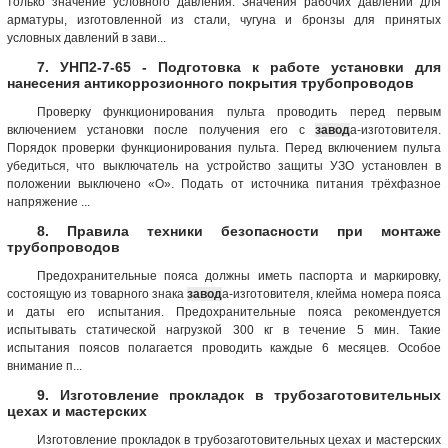
только значение условного давления. Значения рабочих давлений для
арматуры, изготовленной из стали, чугуна и бронзы для принятых
условных давлений в зави...
7. УНП2-7-65 - Подготовка к работе установки для
нанесения антикоррозионного покрытия трубопроводов
Проверку функционирования пульта проводить перед первым
включением установки после получения его с
завод
а-изготовителя.
Порядок проверки функционирования пульта. Перед включением пульта
убедиться, что выключатель на устройство защиты УЗО установлен в
положении выключено «О». Подать от источника питания трёхфазное
напряжение ...
8. Правила техники безопасности при монтаже
трубопроводов
Предохранительные пояса должны иметь паспорта и маркировку,
состоящую из товарного знака
завод
а-изготовителя, клейма номера пояса
и даты его испытания. Предохранительные пояса рекомендуется
испытывать статической нагрузкой 300 кг в течение 5 мин. Такие
испытания поясов полагается проводить каждые 6 месяцев. Особое
внимание п...
9. Изготовление прокладок в трубозаготовительных
цехах и мастерских
Изготовление прокладок в трубозаготовительных цехах и мастерских