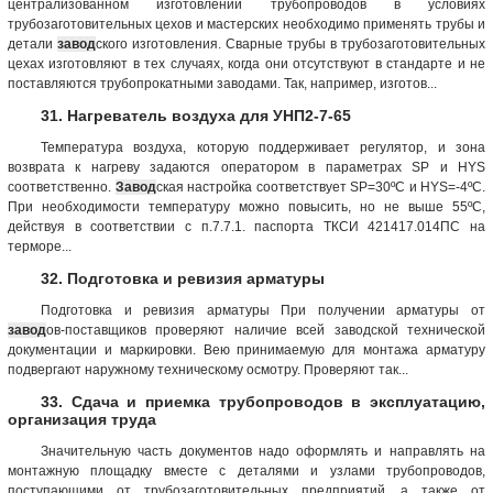
централизованном изготовлении трубопроводов в условиях
трубозаготовительных цехов и мастерских необходимо применять трубы и
детали
завод
ского изготовления. Сварные трубы в трубозаготовительных
цехах изготовляют в тех случаях, когда они отсутствуют в стандарте и не
поставляются трубопрокатными заводами. Так, например, изготов...
31. Нагреватель воздуха для УНП2-7-65
Температура воздуха, которую поддерживает регулятор, и зона
возврата к нагреву задаются оператором в параметрах SP и HYS
соответственно.
Завод
ская настройка соответствует SP=30ºС и HYS=-4ºC.
При необходимости температуру можно повысить, но не выше 55ºС,
действуя в соответствии с п.7.7.1. паспорта ТКСИ 421417.014ПС на
терморе...
32. Подготовка и ревизия арматуры
Подготовка и ревизия арматуры При получении арматуры от
завод
ов-поставщиков проверяют наличие всей заводской технической
документации и маркировки. Вею принимаемую для монтажа арматуру
подвергают наружному техническому осмотру. Проверяют так...
33. Сдача и приемка трубопроводов в эксплуатацию,
организация труда
Значительную часть документов надо оформлять и направлять на
монтажную площадку вместе с деталями и узлами трубопроводов,
поступающими от трубозаготовительных предприятий, а также от