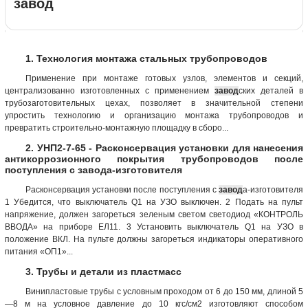
завод
1. Технология монтажа стальных трубопроводов
Применение при монтаже готовых узлов, элементов и секций,
централизованно изготовленных с применением
завод
ских деталей в
трубозаготовительных цехах, позволяет в значительной степени
упростить технологию и организацию монтажа трубопроводов и
превратить строительно-монтажную площадку в сборо...
2. УНП2-7-65 - Расконсервация установки для нанесения
антикоррозионного покрытия трубопроводов после
поступления с завода-изготовителя
Расконсервация установки после поступления с
завод
а-изготовителя
1 Убедится, что выключатель Q1 на УЗО выключен. 2 Подать на пульт
напряжение, должен загореться зеленым светом светодиод «КОНТРОЛЬ
ВВОДА» на приборе ЕЛ11. 3 Установить выключатель Q1 на УЗО в
положение ВКЛ. На пульте должны загореться индикаторы оперативного
питания «ОП1»...
3. Трубы и детали из пластмасс
Винипластовые трубы с условным проходом от 6 до 150 мм, длиной 5
—8 м на условное давление до 10 кгс/см2 изготовляют способом