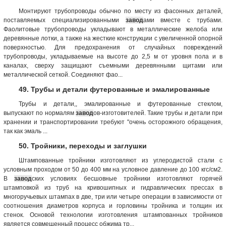
Монтируют трубопроводы обычно по месту из фасонных деталей,
поставляемых специализированными
завод
ами вместе с трубами.
Фаолитовые трубопроводы укладывают в металлические желоба или
деревянные лотки, а также на жесткие конструкции с увеличенной опорной
поверхностью. Для предохранения от случайных повреждений
трубопроводы, укладываемые на высоте до 2,5 м от уровня пола и в
каналах, сверху защищают съемными деревянными щитами или
металлической сеткой. Соединяют фао...
49. Трубы и детали футерованные и эмалированные
Трубы и детали,, эмалированные и футерованные стеклом,
выпускают по нормалям
завод
ов-изготовителей. Такие трубы и детали при
хранении и транспортировании требуют "очень осторожного обращения,
так как эмаль ...
50. Тройники, переходы и заглушки
Штампованные тройники изготовляют из углеродистой стали с
условным проходом от 50 до 400 мм на условное давление до 100 кгс/см2.
В
завод
ских условиях бесшовные тройники изготовляют горячей
штамповкой из труб на кривошипных и гидравлических прессах в
многоручьевых штампах в две, три или четыре операции в зависимости от
соотношения диаметров корпуса и горловины тройника и толщин их
стенок. Основой технологии изготовления штампованных тройников
является совмещенный процесс обжима тр...