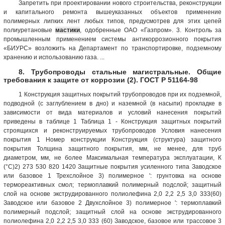
Запретить при проектировании нового строительства, реконструкции
и капитального ремонта вышеуказанных объектов применение
полимерных липких лент любых типов, предусмотрев для этих цепей
полиуретановые
мастики
, одобренные ОАО «Газпром». 3. Контроль за
промышленным применением системы антикоррозионного покрытия
«БИУРС» возложить на Департамент по транспортировке, подземному
хранению и использованию газа. ...
8. Трубопроводы стальные магистральные. Общие
требования к защите от коррозии (2). ГОСТ Р 51164-98
1 Конструкция защитных покрытий трубопроводов при их подземной,
подводной (с заглублением в дно) и наземной (в насыпи) прокладке в
зависимости от вида материалов и условий нанесения покрытий
приведены в таблице 1 Таблица 1 - Конструкция защитных покрытий
строящихся и реконструируемых трубопроводов Условия нанесения
покрытия 1 Номер конструкции Конструкция (структура) защитного
покрытия Толщина защитного покрытия, мм, не менее, для труб
диаметром, мм, не более Максимальная температура эксплуатации, К
(°С)2) 273 530 820 1420 Защитные покрытия усиленного типа Заводское
или базовое 1 Трехслойное 3) полимерное ': грунтовка на основе
термореактивных смол; термоплавкий полимерный подслой; защитный
слой на основе экструдированного полиолефина 2,0 2,2 2,5 3,0 333(60)
Заводское или базовое 2 Двухслойное 3) полимерное ': термоплавкий
полимерный подслой; защитный слой на основе экструдированного
полиолефина 2,0 2,2 2,5 3,0 333 (60) Заводское, базовое или трассовое 3