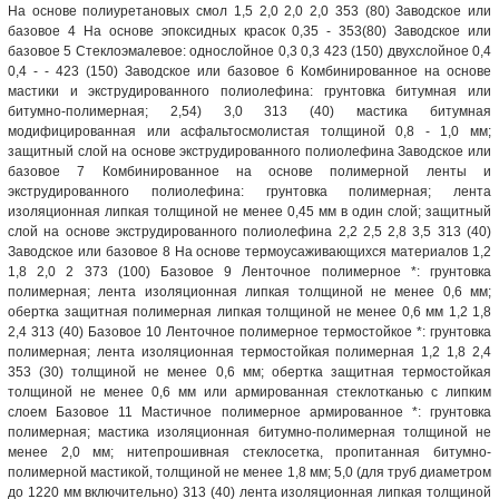
На основе полиуретановых смол 1,5 2,0 2,0 2,0 353 (80) Заводское или
базовое 4 На основе эпоксидных красок 0,35 - 353(80) Заводское или
базовое 5 Стеклоэмалевое: однослойное 0,3 0,3 423 (150) двухслойное 0,4
0,4 - - 423 (150) Заводское или базовое 6 Комбинированное на основе
мастики и экструдированного полиолефина: грунтовка битумная или
битумно-полимерная; 2,54) 3,0 313 (40) мастика битумная
модифицированная или асфальтосмолистая толщиной 0,8 - 1,0 мм;
защитный слой на основе экструдированного полиолефина Заводское или
базовое 7 Комбинированное на основе полимерной ленты и
экструдированного полиолефина: грунтовка полимерная; лента
изоляционная липкая толщиной не менее 0,45 мм в один слой; защитный
слой на основе экструдированного полиолефина 2,2 2,5 2,8 3,5 313 (40)
Заводское или базовое 8 На основе термоусаживающихся материалов 1,2
1,8 2,0 2 373 (100) Базовое 9 Ленточное полимерное *: грунтовка
полимерная; лента изоляционная липкая толщиной не менее 0,6 мм;
обертка защитная полимерная липкая толщиной не менее 0,6 мм 1,2 1,8
2,4 313 (40) Базовое 10 Ленточное полимерное термостойкое *: грунтовка
полимерная; лента изоляционная термостойкая полимерная 1,2 1,8 2,4
353 (30) толщиной не менее 0,6 мм; обертка защитная термостойкая
толщиной не менее 0,6 мм или армированная стеклотканью с липким
слоем Базовое 11 Мастичное полимерное армированное *: грунтовка
полимерная; мастика изоляционная битумно-полимерная толщиной не
менее 2,0 мм; нитепрошивная стеклосетка, пропитанная битумно-
полимерной мастикой, толщиной не менее 1,8 мм; 5,0 (для труб диаметром
до 1220 мм включительно) 313 (40) лента изоляционная липкая толщиной