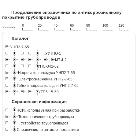
Продолжение справочника по антикоррозионному
покрытию трубопроводов
0
20
40
60
80
100
120
>>>>>>
!
.
.
.
.
.
.
.
.
.
.
.
.
.
.
.
.
.
.
.
!
.
.
.
.
.
.
.
.
.
.
.
.
.
.
.
.
.
.
.
!
.
.
.
.
.
.
.
.
.
.
.
.
.
.
.
.
.
.
.
!
.
.
.
.
.
.
.
.
.
.
.
.
.
.
.
.
.
.
.
!
.
.
.
.
.
.
.
.
.
.
.
.
.
.
.
.
.
.
.
!
.
.
.
.
.
.
.
.
.
.
.
.
.
.
.
.
.
.
.
!
.
.
.
.
.
.
.
.
.
.
.
.
.
.
.
.
.
.
.
Каталог
УНП2-7-65
УУТПО-1
МТ 4-2
УПС-342-62
Нагреватель воздуха УНП2-7-65
Электроснабжение УНП2-7-65
Гибкий нагреватель для УНП2-7-65
УТП5-15-69
Справочная информация
НСИ, используемая при разработке
Технологические трубопроводы
Устройство трубопроводов
Справочник по антикор. покрытиям